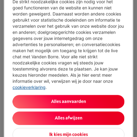
De strikt noodzakelijke cookies zijn nodig voor het
Bescherm je toestel met onze services
goed functioneren van de website en kunnen niet
worden geweigerd. Daarnaast worden andere cookies
4 jaar
garantie met Smart Repair
€ 13,00
gebruikt voor statistische doeleinden om informatie te
verzamelen over het gebruik van onze website door jou
2 jaar
garantie
Altijd inbegrepen
en anderen; doelgroepgerichte cookies verzamelen
gegevens over jouw internetgedrag om onze
advertenties te personaliseren; en conversatiecookies
Beschikbaar
-
Bekijk voorraad
maken het mogelijk om toegang te krijgen tot de live
€ 149,00
chat met Vanden Borre. Voor alle niet strikt
noodzakelijke cookies vragen wij steeds jouw
Of
betalen per maand
-
Simulatie
toestemming alvorens deze te plaatsen. Je kan jouw
Let op, geld lenen kost ook geld.
keuzes hieronder meedelen. Als je hier eerst meer
Minder dan 5 in stock, bestel nu!
informatie over wil, verwijzen wij je door naar onze
cookieverklaring
.
Koop nu
Alles aanvaarden
Vergelijken
Alles afwijzen
Ik kies mijn cookies