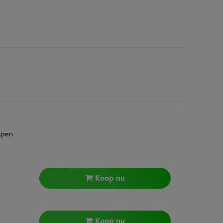
epen.
Koop nu
Koop nu