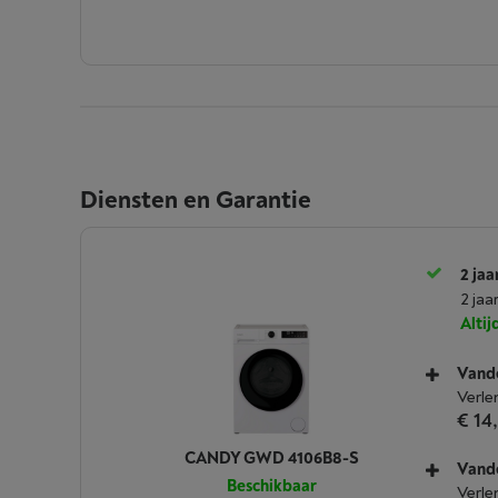
Diensten en Garantie
2 jaa
2 jaa
Alti
Vande
Verle
€ 14
CANDY GWD 4106B8-S
Vande
Beschikbaar
Verle