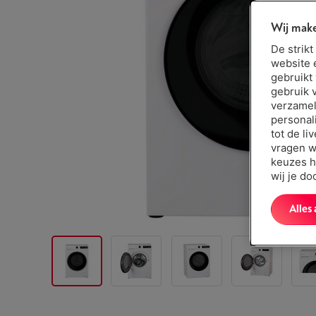
Wij make
De strik
website 
gebruikt
gebruik 
verzamel
personal
tot de li
vragen w
keuzes h
wij je d
Alles