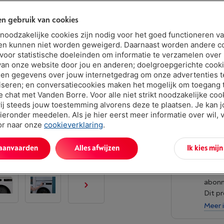
n gebruik van cookies
Beschikbaar
€ 499,
t noodzakelijke cookies zijn nodig voor het goed functioneren v
en kunnen niet worden geweigerd. Daarnaast worden andere c
Of 10 betali
 voor statistische doeleinden om informatie te verzamelen over
Debetrentev
van onze website door jou en anderen; doelgroepgerichte cook
en gegevens over jouw internetgedrag om onze advertenties t
iseren; en conversatiecookies maken het mogelijk om toegang t
ve chat met Vanden Borre. Voor alle niet strikt noodzakelijke coo
ij steeds jouw toestemming alvorens deze te plaatsen. Je kan 
ieronder meedelen. Als je hier eerst meer informatie over wil, 
oor naar onze
cookieverklaring
.
 aanvaarden
Alles afwijzen
Ik kies mij
Vand
Verlen
abon
Dit p
Meer 