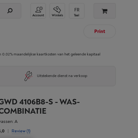
Account
Winkels
Taal
Print
02% maandelijkse kaartkosten van het geleende kapitaal
Uitstekende dienst na verkoop
WD 4106B8-S - WAS-
OMBINATIE
wassen: A
4,0
|
Review
(1)