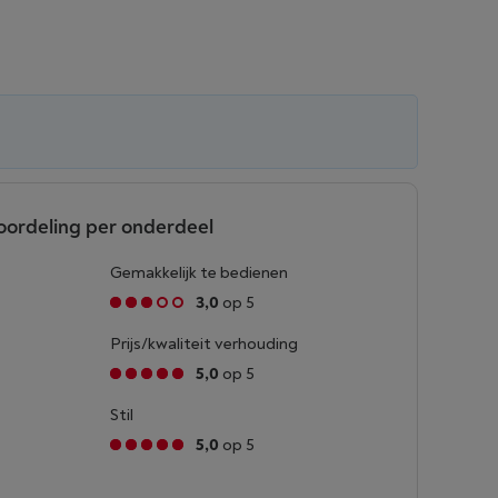
oordeling per onderdeel
Gemakkelijk te bedienen
3,0
op 5
Prijs/kwaliteit verhouding
5,0
op 5
Stil
5,0
op 5