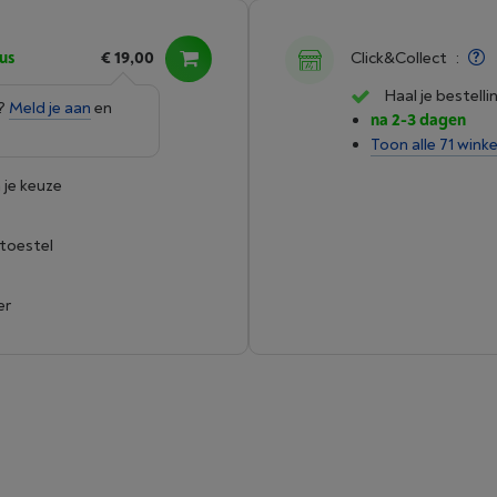
us
€ 19,00
Click&Collect
:
Haal je bestelli
e?
Meld je aan
en
na 2-3 dagen
Toon alle 71 winke
 je keuze
 toestel
er