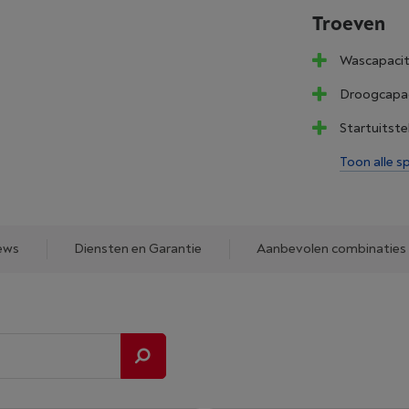
Troeven
Wascapacite
Droogcapaci
Startuitstel
Toon alle sp
ews
Diensten en Garantie
Aanbevolen combinaties