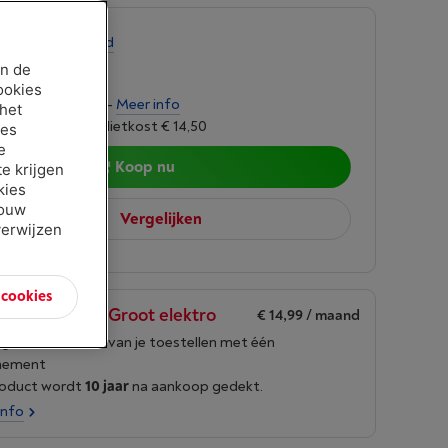
-
Bekijk voorraad
00
an de
ookies
ngen van € 51,35 -
Meer info
 het
oet 6,24%, Kredietkost € 14,50
ies
e
Koop nu
e krijgen
kies
jouw
Vergelijken
verwijzen
n cookies
en Borre Life Groot elektro
€ 14,99
/ maand
g de levensduur van je toestellen met één
nement
roduct wordt
10 jaar
na aankoop gedekt.
info