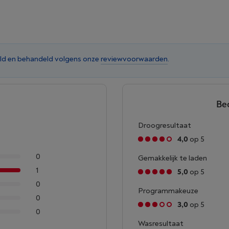
ld en behandeld volgens onze
reviewvoorwaarden
.
Be
Droogresultaat
4,0
op 5
0
Gemakkelijk te laden
1
5,0
op 5
0
Programmakeuze
0
3,0
op 5
0
Wasresultaat