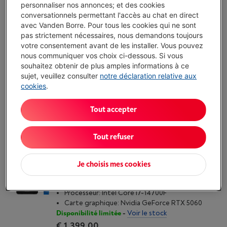
PCSPECIALIST CYCLONE 250 | RTX 5090 | AMD
personnaliser nos annonces; et des cookies
RYZEN 7 | 64 GO DDR5
conversationnels permettant l'accès au chat en direct
(1)
avec Vanden Borre. Pour tous les cookies qui ne sont
Stockage: 2 To SSD
pas strictement nécessaires, nous demandons toujours
Processeur: AMD Ryzen 7-9800X 3D
votre consentement avant de les installer. Vous pouvez
Carte graphique: Nvidia GeForce RTX 5090
nous communiquer vos choix ci-dessous. Si vous
Disponible
-
Voir le stock
souhaitez obtenir de plus amples informations à ce
sujet, veuillez consulter
notre déclaration relative aux
€ 6.099,00
cookies
.
J'achète
Tout accepter
Comparer
Tout refuser
HP OMEN 16L (TG03-0042NB) RTX 5060 | INTEL
CORE I7 | 16 GO DDR5
Je choisis mes cookies
(6)
Stockage: 1 To SSD
Processeur: Intel Core i7-14700F
Carte graphique: Nvidia GeForce RTX 5060
Disponibilité limitée
-
Voir le stock
€ 1.399,00