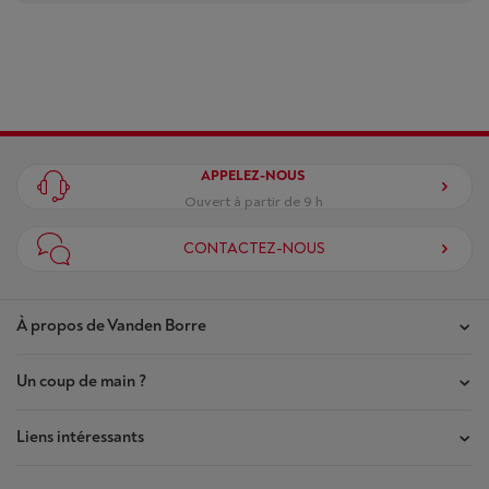
APPELEZ-NOUS
Ouvert à partir de 9 h
CONTACTEZ-NOUS
À propos de Vanden Borre
Un coup de main ?
Nos magasins
Contrat de Confiance
Liens intéressants
Mes commandes
Qui sommes-nous ?
Mes réparations