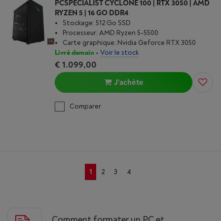
PCSPECIALIST CYCLONE 100 | RTX 3050 | AMD
RYZEN 5 | 16 GO DDR4
Stockage: 512 Go SSD
Processeur: AMD Ryzen 5-5500
Carte graphique: Nvidia Geforce RTX 3050
Livré demain
-
Voir le stock
€ 1.099,00
J'achète
Comparer
1
2
3
4
Comment formater un PC et