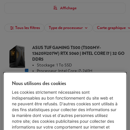
Affichage
Tous les filtres
Type de processeur
Carte graphique
ASUS TUF GAMING T500 (T500MV-
13620H207W) RTX 5060 | INTEL CORE I7 | 32 GO
DDR5
Stockage: 1 To SSD
Processeur: Intel Core i7-240H
Carte graphique: Nvidia GeForce RTX 5060
Nous utilisons des cookies
Livré demain
-
Voir le stock
€ 1.299,00
Les cookies strictement nécessaires sont
indispensables au bon fonctionnement du site web et
J'achète
ne peuvent être refusés. D'autres cookies sont utilisés à
des fins statistiques pour collecter des informations sur
Comparer
la manière dont vous et d'autres personnes utilisez
notre site; des cookies publicitaires pour collecter des
informations sur votre comportement sur internet et