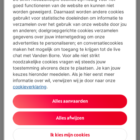
goed functioneren van de website en kunnen niet
worden geweigerd. Daarnaast worden andere cookies
gebruikt voor statistische doeleinden om informatie te
verzamelen over het gebruik van onze website door jou
Representatief voorbeeld : KREDIETOPENING VAN ONBEPAALDE DUUR van
1.500,00 EUR aan een JAARLIJKS KOSTENPERCENTAGE van 14,5 % waarvan
en anderen; doelgroepgerichte cookies verzamelen
0,02% maandelijkse kaartkosten van het geleende kapitaal (VARIABELE
gegevens over jouw internetgedrag om onze
debetrentevoet van 14,23%), en een debetrentevoet van 6,24%.
advertenties te personaliseren; en conversatiecookies
maken het mogelijk om toegang te krijgen tot de live
Morgen geleverd
-
Bekijk voorraad
chat met Vanden Borre. Voor alle niet strikt
€ 679,00
noodzakelijke cookies vragen wij steeds jouw
toestemming alvorens deze te plaatsen. Je kan jouw
Of 24 betalingen van € 30,18 -
Meer info
keuzes hieronder meedelen. Als je hier eerst meer
Debetrentevoet 6,24%, Kredietkost € 45,32
informatie over wil, verwijzen wij je door naar onze
cookieverklaring
.
Minder dan 5 in stock, bestel nu!
Alles aanvaarden
Koop nu
Alles afwijzen
Vergelijken
Ik kies mijn cookies