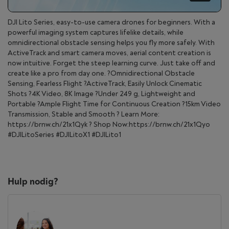
DJI Lito Series, easy-to-use camera drones for beginners. With a
powerful imaging system captures lifelike details, while
omnidirectional obstacle sensing helps you fly more safely. With
ActiveTrack and smart camera moves, aerial content creation is
now intuitive. Forget the steep learning curve. Just take off and
create like a pro from day one. ?Omnidirectional Obstacle
Sensing, Fearless Flight ?ActiveTrack, Easily Unlock Cinematic
Shots ?4K Video, 8K Image ?Under 249 g, Lightweight and
Portable ?Ample Flight Time for Continuous Creation ?15km Video
Transmission, Stable and Smooth ? Learn More:
https://brnw.ch/21x1Qyk ? Shop Now:https://brnw.ch/21x1Qyo
#DJILitoSeries #DJILitoX1 #DJILito1
Hulp nodig?