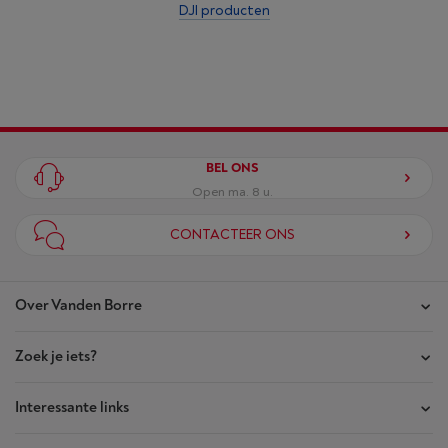
DJI producten
BEL ONS
Open ma. 8 u.
CONTACTEER ONS
Over Vanden Borre
Zoek je iets?
Onze winkels
Akte van Vertrouwen
Interessante links
Je bestellingen
Wie zijn we?