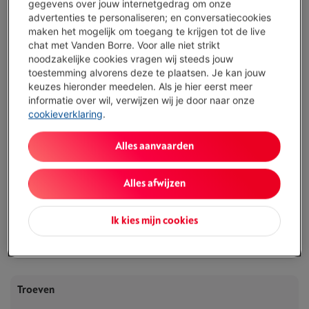
gegevens over jouw internetgedrag om onze
advertenties te personaliseren; en conversatiecookies
Representatief voorbeeld : KREDIETOPENING VAN ONBEPAALDE DUUR van
1.500,00 EUR aan een JAARLIJKS KOSTENPERCENTAGE van 14,5 % waarvan
maken het mogelijk om toegang te krijgen tot de live
0,02% maandelijkse kaartkosten van het geleende kapitaal (VARIABELE
chat met Vanden Borre. Voor alle niet strikt
debetrentevoet van 14,23%), en een debetrentevoet van 6,24%.
noodzakelijke cookies vragen wij steeds jouw
toestemming alvorens deze te plaatsen. Je kan jouw
Beschikbaar
-
Bekijk voorraad
keuzes hieronder meedelen. Als je hier eerst meer
€ 2.079,00
informatie over wil, verwijzen wij je door naar onze
cookieverklaring
.
Of 24 betalingen van € 92,42 -
Meer info
Debetrentevoet 6,24%, Kredietkost € 139,08
Alles aanvaarden
Minder dan 5 in stock, bestel nu!
Alles afwijzen
Koop nu
Ik kies mijn cookies
Vergelijken
Troeven