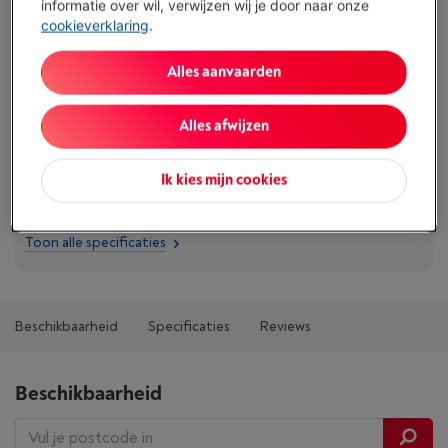
informatie over wil, verwijzen wij je door naar onze
Koop nu
cookieverklaring
.
Vergelijken
Alles aanvaarden
Alles afwijzen
Troeven
Ik kies mijn cookies
Voor optimale levensduur van je toestel dien je elke 6
maanden je filter te vervangen
Toon alle specificaties
Beschikbaarheid
Specificaties
Reviews
Beschikbaarheid