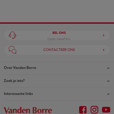
BEL ONS
Open vanaf 8 u.
CONTACTEER ONS
Over Vanden Borre
Zoek je iets?
Onze winkels
Akte van Vertrouwen
Interessante links
Je bestellingen
Wie zijn we?
Je herstellingen
Outlet
Sitemap