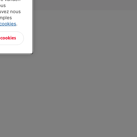
ous
ouvez nous
amples
 cookies
.
 cookies
Comparer