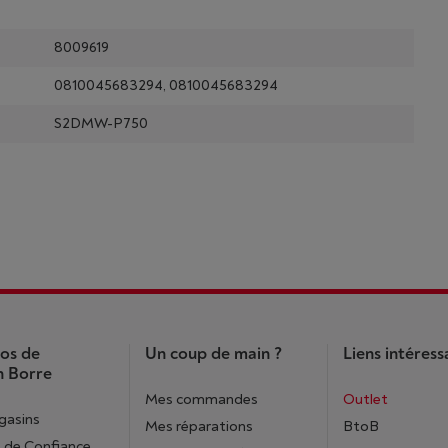
8009619
0810045683294, 0810045683294
S2DMW-P750
os de
Un coup de main ?
Liens intéress
 Borre
Mes commandes
Outlet
gasins
Mes réparations
BtoB
 de Confiance