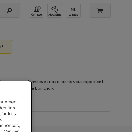
Compte
Magasins
Langue
 !
tez vos coordonnées et nos experts vous rappellent
us aider à faire le bon choix.
ande conseil
ionnement
des fins
d'autres
es
 annonces;
vec Vanden