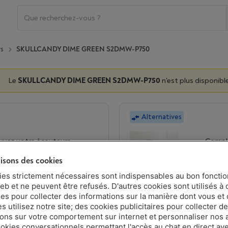
s
SKULLCANDY DIME GREEN S2DMW-P750
Le
SKULLCANDY DIME GREEN S2DMW-P750
n'est plus disponible
Alternatives
uvez votre écouteurs
Complé
pour vo
lisons des cookies
Je dem
ies strictement nécessaires sont indispensables au bon fonct
eb et ne peuvent être refusés. D'autres cookies sont utilisés à 
ues pour collecter des informations sur la manière dont vous et 
 utilisez notre site; des cookies publicitaires pour collecter d
ions sur votre comportement sur internet et personnaliser nos
ookies conversationnels permettant l'accès au chat en direct a