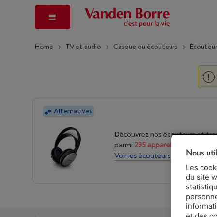
Home
TV et audio
Casque ou écouteurs
Écouteur
Alternatives
Découvrez nos écouteurs et tro
parmi
295 appareils.
Nous uti
Voir les écouteurs
Les cook
du site w
statistiq
personnes
informat
et des c