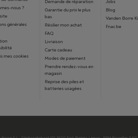
Demande de réparation
Jobs
mmes-nous ?
Garantie du prix le plus
Blog
site
bas
Vanden Borre K
ons générales
Résilier mon achat
Fnac.be
FAQ
tion
Livraison
ibilité
Carte cadeau
is mes cookies
Modes de paiement
Prendre rendez-vous en
magasin
Reprise des piles et
batteries usagées
orre SA - Slesbroekstraat 101, 1600 Sint-Pieters-Leeuw - RPM Bruxelles 041