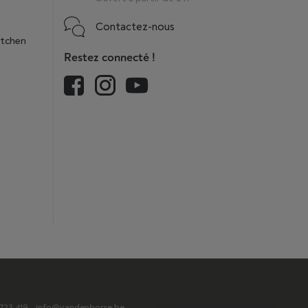
Contactez-nous
itchen
Restez connecté !
2.723.419 - info@vandenborre.be