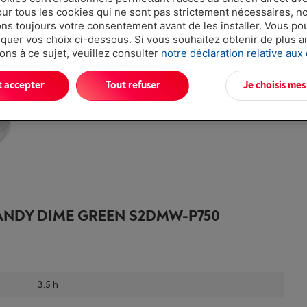
our tous les cookies qui ne sont pas strictement nécessaires, n
s toujours votre consentement avant de les installer. Vous p
uer vos choix ci-dessous. Si vous souhaitez obtenir de plus 
ons à ce sujet, veuillez consulter
notre déclaration relative aux
SKULLCANDY DIME GREEN S2DMW-P750
t accepter
Tout refuser
Je choisis mes
Ce produit n'est plus disponible !
ANDY DIME GREEN S2DMW-P750
3.5 h