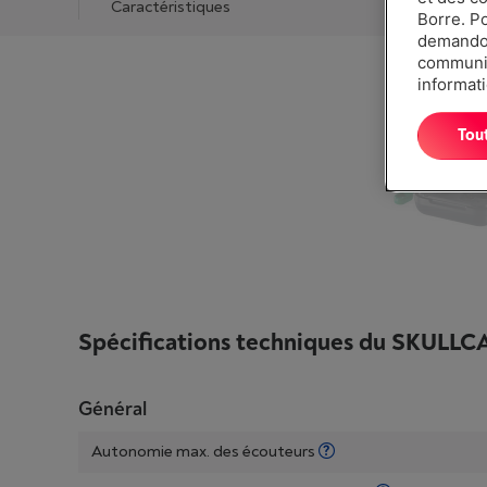
Caractéristiques
Borre. P
demandon
communiq
informati
Tou
Spécifications techniques du
SKULLC
Général
Autonomie max. des écouteurs