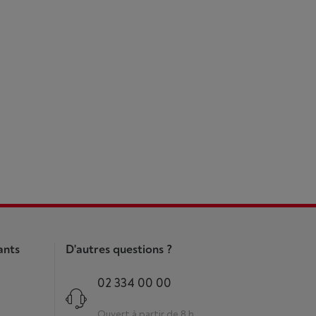
ants
D'autres questions ?
02 334 00 00
Ouvert à partir de 8 h