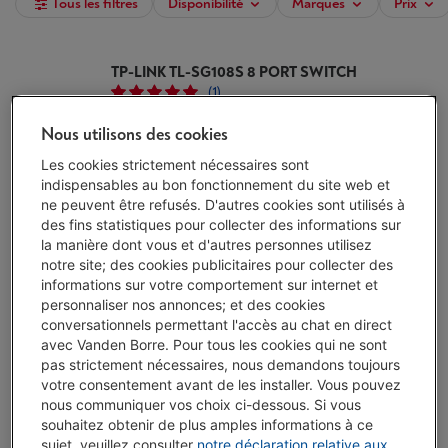
Tous les filtres
Disponibilité
Marques
Prix
TP-LINK TL-SG108S 8 PORT SWITCH
(1)
Type: Switch Ethernet
Nous utilisons des cookies
Vitesse de transmission Ethernet: 1000 Mbps
(Gigabit Ethernet)
Les cookies strictement nécessaires sont
Fixation murale: Non
indispensables au bon fonctionnement du site web et
Disponible
-
Voir le stock
ne peuvent être refusés. D'autres cookies sont utilisés à
€ 31,99
des fins statistiques pour collecter des informations sur
la manière dont vous et d'autres personnes utilisez
J'achète
notre site; des cookies publicitaires pour collecter des
informations sur votre comportement sur internet et
Comparer
personnaliser nos annonces; et des cookies
conversationnels permettant l'accès au chat en direct
avec Vanden Borre. Pour tous les cookies qui ne sont
NETGEAR GS105E 5PORT SWITCH PRO
pas strictement nécessaires, nous demandons toujours
(6)
votre consentement avant de les installer. Vous pouvez
nous communiquer vos choix ci-dessous. Si vous
Type: Switch Ethernet
souhaitez obtenir de plus amples informations à ce
Vitesse de transmission Ethernet: 1000 Mbps
sujet, veuillez consulter
notre déclaration relative aux
(Gigabit Ethernet)