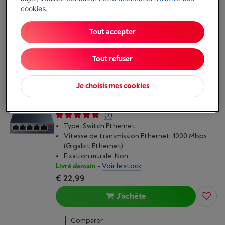
cookies
.
Fixation murale: Non
Disponible
-
Voir le stock
€ 59,99
Tout accepter
J'achète
Tout refuser
Comparer
Je choisis mes cookies
TP-LINK TL-SG105S 5-PORT SWITCH
(7)
Type: Switch Ethernet
Vitesse de transmission Ethernet: 1000 Mbps
(Gigabit Ethernet)
Fixation murale: Non
Livré demain
-
Voir le stock
€ 22,99
J'achète
Comparer