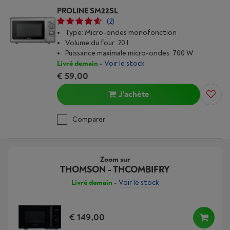
PROLINE SM22SL
(2)
Type: Micro-ondes monofonction
Volume du four: 20 l
Puissance maximale micro-ondes: 700 W
Livré demain
-
Voir le stock
€ 59,00
J'achète
Comparer
Zoom sur
THOMSON - THCOMBIFRY
Livré demain
-
Voir le stock
€ 149,00