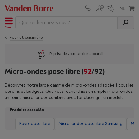
Menu
Four et cuisinière
Reprise de votre ancien appareil
Micro-ondes pose libre
(
92
/92)
Découvrez notre large gamme de micro-ondes adaptée à tous les
besoins et budgets. Que vous recherchiez un simple micro-ondes,
un four à micro-ondes combiné avec fonction gril, un modèle
pose libre ou encastrable, nous avons le produit qu'il vous faut ! Le
Produits associés:
volume et la puissance de nos modèles varient pour que vous
puissiez préparer ou réchauffer vos plats rapidement et
uniformément. Chaque appareil est sélectionné en fonction de sa
Fours pose libre
Micro-ondes pose libre Samsung
Micr
qualité et de son efficacité. Pour vous aider à faire le bon choix,
consultez aussi nos avis clients. Trouvez le micro-ondes idéal pour