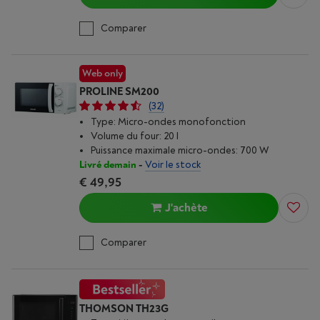
Comparer
Web only
PROLINE SM200
(32)
Type: Micro-ondes monofonction
Volume du four: 20 l
Puissance maximale micro-ondes: 700 W
Livré demain
-
Voir le stock
€ 49,95
J'achète
Comparer
THOMSON TH23G