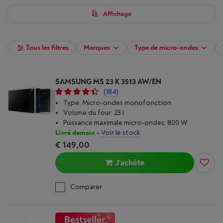
optimiser votre expérience culinaire, au prix le plus bas. Achetez
votre micro-ondes dès maintenant chez Vanden Borre et utilisez
Affichage
les filtres pour trouver rapidement le modèle idéal.
Tous les filtres
Marques
Type de micro-ondes
SAMSUNG MS 23 K 3513 AW/EN
(184)
Type: Micro-ondes monofonction
Volume du four: 23 l
Puissance maximale micro-ondes: 800 W
Livré demain
-
Voir le stock
€ 149,00
J'achète
Comparer