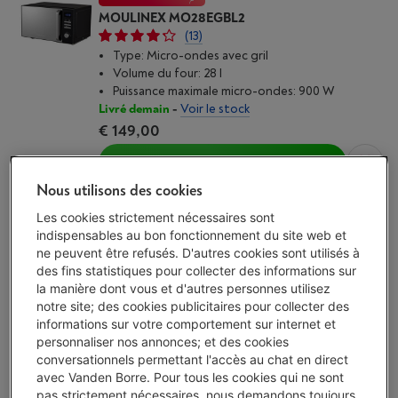
MOULINEX MO28EGBL2
(13)
Type: Micro-ondes avec gril
Volume du four: 28 l
Puissance maximale micro-ondes: 900 W
Livré demain
-
Voir le stock
€ 149,00
J'achète
Nous utilisons des cookies
Comparer
Les cookies strictement nécessaires sont
indispensables au bon fonctionnement du site web et
ne peuvent être refusés. D'autres cookies sont utilisés à
des fins statistiques pour collecter des informations sur
MOULINEX MO32ECSL WITH CROUSTY
la manière dont vous et d'autres personnes utilisez
notre site; des cookies publicitaires pour collecter des
(29)
informations sur votre comportement sur internet et
Type: Micro-ondes combiné
personnaliser nos annonces; et des cookies
Volume du four: 32 l
conversationnels permettant l'accès au chat en direct
Puissance maximale micro-ondes: 1000 W
avec Vanden Borre. Pour tous les cookies qui ne sont
Livré demain
-
Voir le stock
pas strictement nécessaires, nous demandons toujours