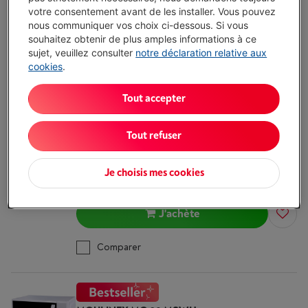
€ 199,00
votre consentement avant de les installer. Vous pouvez
nous communiquer vos choix ci-dessous. Si vous
J'achète
souhaitez obtenir de plus amples informations à ce
sujet, veuillez consulter
notre déclaration relative aux
Comparer
cookies
.
Tout accepter
WHIRLPOOL MCP 349 SL CHEFPLUS
(38)
Type: Micro-ondes combiné
Tout refuser
Volume du four: 25 l
Puissance maximale micro-ondes: 800 W
Je choisis mes cookies
Disponible
-
Voir le stock
€ 249,00
J'achète
Comparer