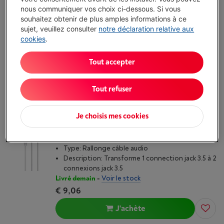
Type de câble: Jack (M) vers Jack (F)
nous communiquer vos choix ci-dessous. Si vous
Type: Rallonge câble audio
souhaitez obtenir de plus amples informations à ce
Description: Cordon jack 3,5 mm stéréo mâle
sujet, veuillez consulter
notre déclaration relative aux
vers jack 3,5 mm stéréo femelle
cookies
.
Livré demain
-
Voir le stock
€ 10,06
Tout accepter
J'achète
Tout refuser
Comparer
Je choisis mes cookies
ACCSUP AUDIO SPLITTER JACK
Type de câble: Jack (M) vers Jack (F)
Type: Rallonge câble audio
Description: Transforme 1 connection jack 3.5 à 2
connexions jack 3.5
Livré demain
-
Voir le stock
€ 9,06
J'achète