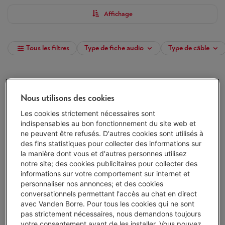
Affichage
Tous les filtres
Type de fiche audio
Type de câble
ACCSUP JACK 6.35/3.5MM STEREO
Type: Jack-Adaptateur
Nous utilisons des cookies
Description: Adaptateur, jack 6,35 mm stéréo
mâle vers jack 3,5 mm stéréo femelle
Les cookies strictement nécessaires sont
Écochèques: Non
indispensables au bon fonctionnement du site web et
Livré demain
-
Voir le stock
ne peuvent être refusés. D'autres cookies sont utilisés à
des fins statistiques pour collecter des informations sur
€ 4,99
la manière dont vous et d'autres personnes utilisez
J'achète
notre site; des cookies publicitaires pour collecter des
informations sur votre comportement sur internet et
personnaliser nos annonces; et des cookies
Comparer
conversationnels permettant l'accès au chat en direct
avec Vanden Borre. Pour tous les cookies qui ne sont
pas strictement nécessaires, nous demandons toujours
ACCSUP JACK 3.5 MALE/FEMALE 3M
votre consentement avant de les installer. Vous pouvez