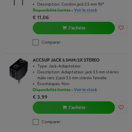
Description: Cordon jack 3.5 mm 90°
Disponibilité limitée
-
Voir le stock
€ 11,06
J'achète
Comparer
ACCSUP JACK 3.5MM/2X STEREO
Type: Jack-Adaptateur
Description: Adaptateur, jack 3,5 mm stéréo
mâle vers 2 jack 3,5 mm stéréo femelle
Écochèques: Non
Disponibilité limitée
-
Voir le stock
€ 3,99
J'achète
Comparer