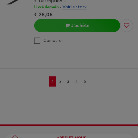
Description: -
Livré demain
-
Voir le stock
€ 28,06
J'achète
Comparer
1
2
3
4
5