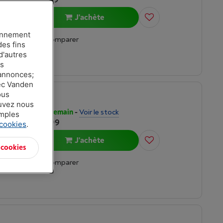
J'achète
ionnement
Comparer
des fins
d'autres
es
 annonces;
vec Vanden
ous
ouvez nous
APPLE ADAPTATEUR SECTEUR USB-C 20W BLANC (MUVV3ZM/A)
Livré demain
-
Voir le stock
amples
€ 24,99
 cookies
.
J'achète
 cookies
Comparer