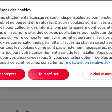
Puissance: 20 W
lisons des cookies
Connexion USB: USB Type-C
Type: Chargeur secteur
ies strictement nécessaires sont indispensables au bon fonct
eb et ne peuvent être refusés. D'autres cookies sont utilisés à 
ues pour collecter des informations sur la manière dont vous et 
 utilisez notre site; des cookies publicitaires pour collecter d
ions sur votre comportement sur internet et personnaliser nos
ookies conversationnels permettant l'accès au chat en direct a
our tous les cookies qui ne sont pas strictement nécessaires, n
s toujours votre consentement avant de les installer. Vous p
uer vos choix ci-dessous. Si vous souhaitez obtenir de plus 
|
Avis
(4)
ons à ce sujet, veuillez consulter
notre déclaration relative aux
Puissance: 20 W
Connexion USB: USB Type-C
t accepter
Tout refuser
Je choisis mes
Type: Chargeur secteur