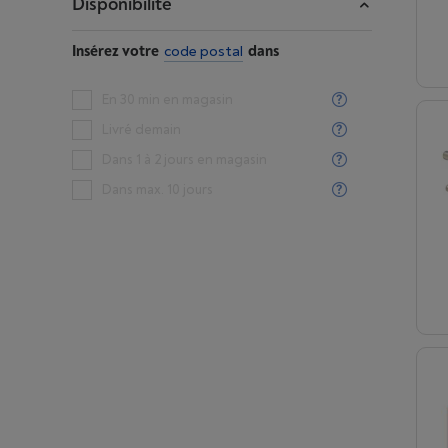
Disponibilité
Insérez votre
code postal
dans
En 30 min en magasin
Livré demain
Dans 1 à 2 jours en magasin
Dans max. 10 jours