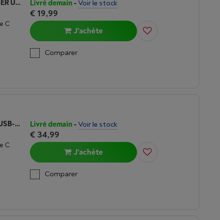
FRESH 'N REBEL 30W PD WALL CHARGER USB-A USB-C - STORM GREY
Livré demain
-
Voir le stock
€ 19,99
e C
J'achète
Comparer
FRESH 'N REBEL 67W WALL CHARGER USB-A 2X USB-C - STORM GREY
Livré demain
-
Voir le stock
€ 34,99
e C
J'achète
Comparer