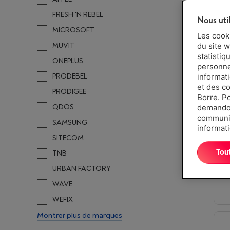
FRESH 'N REBEL
Nous uti
MICROSOFT
Les cook
MUVIT
du site w
statistiq
ONEPLUS
personnes
PRODEBEL
informat
et des c
PRODIGEE
Borre. P
QDOS
demandon
communiq
SAMSUNG
informati
SITECOM
Tou
TNB
URBAN FACTORY
WAVE
WEFIX
Montrer plus de marques