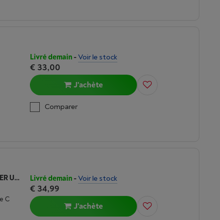
Livré demain
-
Voir le stock
€ 33,00
J'achète
Comparer
FRESH 'N REBEL 67W PD WALL CHARGER USB-A 2X USB-C - ICE GREY
Livré demain
-
Voir le stock
€ 34,99
e C
J'achète