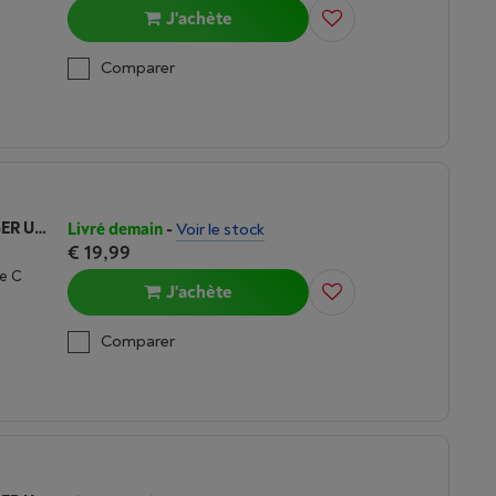
J'achète
Comparer
FRESH 'N REBEL 30W PD WALL CHARGER USB-A USB-C - ICE GREY
Livré demain
-
Voir le stock
€ 19,99
e C
J'achète
Comparer