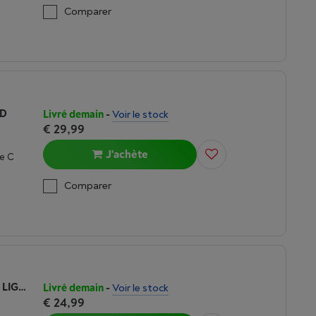
Comparer
PD
Livré demain
-
Voir le stock
€ 29,99
J'achète
e C
Comparer
WEFIX CHARGEUR USB-C AVEC CABLE LIGHTNING
Livré demain
-
Voir le stock
€ 24,99