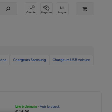
Compte
Magasins
Langue
hone
Chargeurs Samsung
Chargeurs USB voiture
Chargeur
Livré demain
-
Voir le stock
€ 14,99