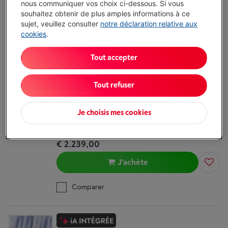
nous communiquer vos choix ci-dessous. Si vous
€ 1.819,00
souhaitez obtenir de plus amples informations à ce
sujet, veuillez consulter
notre déclaration relative aux
J'achète
cookies
.
Comparer
Tout accepter
Tout refuser
APPLE IMAC 24´´ (2024) M4 10-CORE GPU
512GO ARGENT
Je choisis mes cookies
(1)
Livré demain
-
Voir le stock
€ 2.239,00
J'achète
Comparer