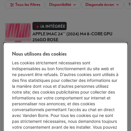
Tous les filtres
Disponibilité
Diagonale écran
T
APPLE IMAC 24´´ (2024) M4 8-CORE GPU
256GO ROSE
(2)
Livré demain
-
Voir le stock
Nous utilisons des cookies
€ 1.819,00
Les cookies strictement nécessaires sont
indispensables au bon fonctionnement du site web et
J'achète
ne peuvent être refusés. D'autres cookies sont utilisés à
des fins statistiques pour collecter des informations sur
Comparer
la manière dont vous et d'autres personnes utilisez
notre site; des cookies publicitaires pour collecter des
informations sur votre comportement sur internet et
personnaliser nos annonces; et des cookies
conversationnels permettant l'accès au chat en direct
APPLE IMAC 24´´ (2024) M4 8-CORE GPU
avec Vanden Borre. Pour tous les cookies qui ne sont
256GO ARGENT
pas strictement nécessaires, nous demandons toujours
(2)
votre consentement avant de les installer. Vous pouvez
Livré demain
-
Voir le stock