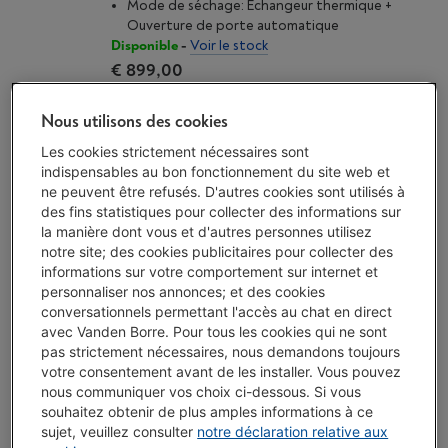
Mode de séchage: Échangeur thermique +
Ouverture de porte automatique
Disponible
-
Voir le stock
€ 899,00
Action encastrable
Nous utilisons des cookies
J'achète
Les cookies strictement nécessaires sont
indispensables au bon fonctionnement du site web et
Comparer
ne peuvent être refusés. D'autres cookies sont utilisés à
des fins statistiques pour collecter des informations sur
la manière dont vous et d'autres personnes utilisez
notre site; des cookies publicitaires pour collecter des
informations sur votre comportement sur internet et
MIELE G 5611 SCI ACTIVE CS
personnaliser nos annonces; et des cookies
(2)
conversationnels permettant l'accès au chat en direct
avec Vanden Borre. Pour tous les cookies qui ne sont
Écochèques
pas strictement nécessaires, nous demandons toujours
Type: Lave-vaisselle semi-intégré
votre consentement avant de les installer. Vous pouvez
Niveau sonore: 45 dB
nous communiquer vos choix ci-dessous. Si vous
Mode de séchage: Airdry avec Autodoor
souhaitez obtenir de plus amples informations à ce
Disponible
-
Voir le stock
sujet, veuillez consulter
notre déclaration relative aux