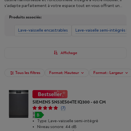
s'adapte parfaitement à votre espace tout en vous offrant un
confort d'utilisation optimal. Découvrez notre sélection de lave-
Produits associés:
vaisselle encastrables de grandes marques et choisissez le modèle
qui répond à vos besoins en termes de capacité (nombre de
couverts), de classe énergétique, de programmes de lavage et de
Lave-vaisselle encastrables
Lave-vaiselle semi-intégrés Étr
fonctionnalités.
Découvrez ici
quel type de lave-vaisselle
encastrable convient à votre cuisine. Affinez votre recherche en
utilisant nos filtres et achetez, dès maintenant, votre lave-
vaisselle encastrable chez Vanden Borre.
Affichage
Tous les filtres
Format: Hauteur
Format : Largeur
SIEMENS SN53ES04TE IQ300 - 60 CM
(7)
Type: Lave-vaisselle semi-intégré
Niveau sonore: 44 dB