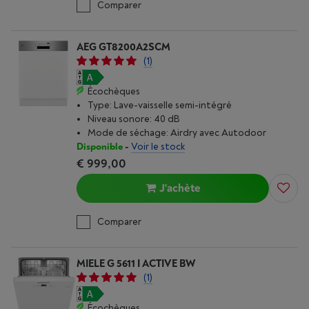
Comparer
AEG GT8200A2SCM
(1)
Écochèques
Type: Lave-vaisselle semi-intégré
Niveau sonore: 40 dB
Mode de séchage: Airdry avec Autodoor
Disponible
-
Voir le stock
€ 999,00
J'achète
Comparer
MIELE G 5611 I ACTIVE BW
(1)
Écochèques