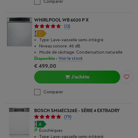
Comparer
WHIRLPOOL WB 6020 P X
(12)
Type: Lave-vaisselle semi-intégré
Niveau sonore: 46 dB
Mode de séchage: Condensation naturelle
Disponible
-
Voir le stock
€ 499,00
J'achète
Comparer
BOSCH SMI4ECS28E - SÉRIE 4 EXTRADRY
(79)
Écochèques
Type: Lave-vaisselle semi-intégré