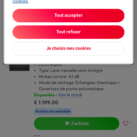
€ 1.199,00
cookies
.
J'achète
Tout accepter
Comparer
Tout refuser
SIEMENS IQ300 60 CM - SN53ES22CE
Je choisis mes cookies
(12)
Écochèques
Type: Lave-vaisselle semi-intégré
Niveau sonore: 42 dB
Mode de séchage: Échangeur thermique +
Ouverture de porte automatique
Disponible
-
Voir le stock
€ 1.199,00
Action encastrable
J'achète