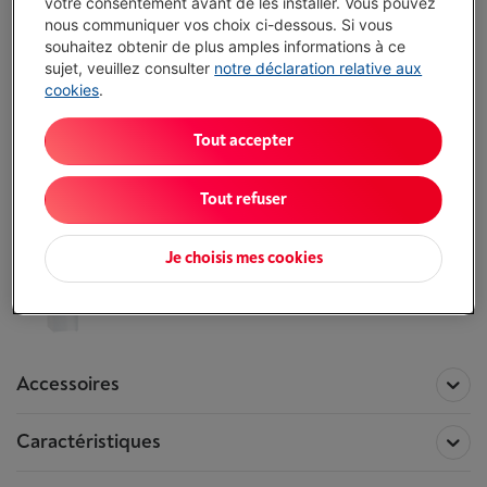
votre consentement avant de les installer. Vous pouvez
nous communiquer vos choix ci-dessous. Si vous
Complétez vos coordonnées et nos
souhaitez obtenir de plus amples informations à ce
experts vous rappellent pour vous aider à
sujet, veuillez consulter
notre déclaration relative aux
faire le bon choix.
cookies
.
Je demande conseil
Tout accepter
Toutes les information concernant le
Tout refuser
SIEMENS KG39NAIBT
Je choisis mes cookies
Ce produit n'est plus disponible !
Comparer
Accessoires
Caractéristiques
Accessoires pour le produit
SIEMENS
KG39NAIBT