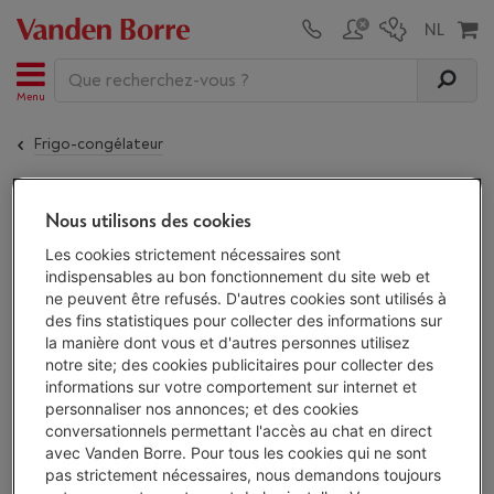
Menu
Frigo-congélateur
Le
SIEMENS KG39NAIBT
n'est plus disponible !
Nous utilisons des cookies
Les cookies strictement nécessaires sont
indispensables au bon fonctionnement du site web et
ne peuvent être refusés. D'autres cookies sont utilisés à
Alternatives
des fins statistiques pour collecter des informations sur
Découvrez nos frigos-congélateurs et
la manière dont vous et d'autres personnes utilisez
trouvez votre frigo-congélateur parmi
178
notre site; des cookies publicitaires pour collecter des
appareils.
informations sur votre comportement sur internet et
Voir les frigos-congélateurs
personnaliser nos annonces; et des cookies
conversationnels permettant l'accès au chat en direct
avec Vanden Borre. Pour tous les cookies qui ne sont
pas strictement nécessaires, nous demandons toujours
Alternatives