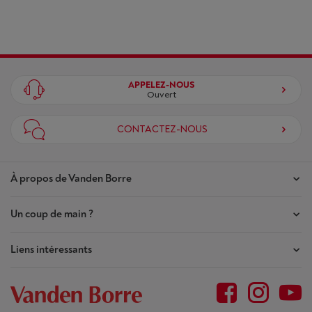
APPELEZ-NOUS
Ouvert
CONTACTEZ-NOUS
À propos de Vanden Borre
Un coup de main ?
Nos magasins
Contrat de Confiance
Liens intéressants
Mes commandes
Qui sommes-nous ?
Mes réparations
Outlet
Plan du site
Demande de réparation