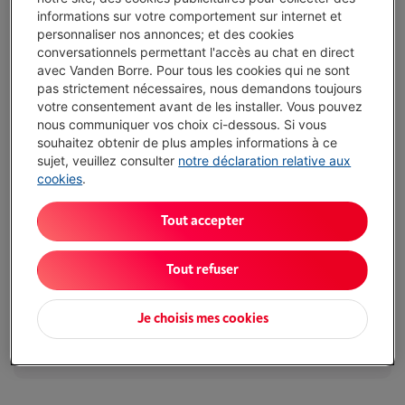
informations sur votre comportement sur internet et
Prolongez la durée de vie de vos appareils avec un seul
personnaliser nos annonces; et des cookies
abonnement
conversationnels permettant l'accès au chat en direct
Ce produit serait couvert
5 ans
après votre achat.
avec Vanden Borre. Pour tous les cookies qui ne sont
€ 16,99
/ mois
Plus d'infos
pas strictement nécessaires, nous demandons toujours
votre consentement avant de les installer. Vous pouvez
nous communiquer vos choix ci-dessous. Si vous
Atouts
souhaitez obtenir de plus amples informations à ce
sujet, veuillez consulter
notre déclaration relative aux
Écran QLED 50” offrant des couleurs stables sur une
cookies
.
grande surface, adapté à un usage salon quotidien
Tout accepter
Résolution 4K pour profiter pleinement des films et séries
à distance de salon standard
Tout refuser
Smart TV Tizen pour regrouper TV, streaming et appareils
connectés dans une interface simple
Je choisis mes cookies
Dalle 60 Hz, moins adaptée aux jeux très rapides
Afficher toutes les caractéristiques