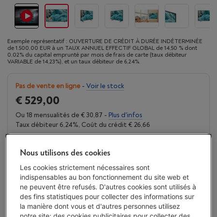
Exemple représentatif : OUVERTURE DE CRÉDIT À DURÉE INDÉTERMINÉE
de 1.500,00 EUR à un TAUX ANNUEL EFFECTIF GLOBAL de 14,50 % dont
0,02% du capital emprunté par mois de frais de carte (taux débiteur
VARIABLE de 14,23%), et un taux débiteur de 6,24%.
Pas de vente en ligne
-
Voir le stock
€ 529,00
Ou 18 mensualités de € 30,87 -
Plus d'infos
Taux débiteur 6,24%, Coût du crédit € 26,66
Consulter stock en magasin
Nous utilisons des cookies
Les cookies strictement nécessaires sont
Comparer
indispensables au bon fonctionnement du site web et
ne peuvent être refusés. D'autres cookies sont utilisés à
des fins statistiques pour collecter des informations sur
la manière dont vous et d'autres personnes utilisez
Vanden Borre Life Gros électro + TV
notre site; des cookies publicitaires pour collecter des