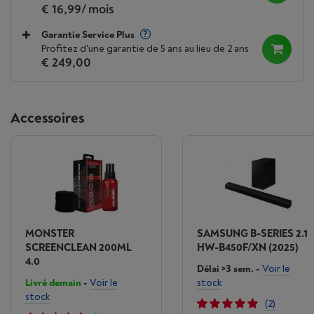
€ 16,99
/ mois
Garantie Service Plus
Profitez d'une garantie de 5 ans au lieu de 2 ans
€ 249,00
Accessoires
MONSTER
SAMSUNG B-SERIES 2.1
SCREENCLEAN 200ML
HW-B450F/XN (2025)
4.0
Délai >3 sem.
-
Voir le
Livré demain
-
Voir le
stock
stock
(2)