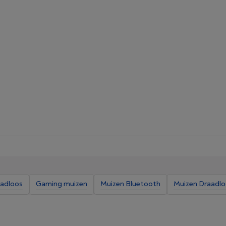
adloos
Gaming muizen
Muizen Bluetooth
Muizen Draadl