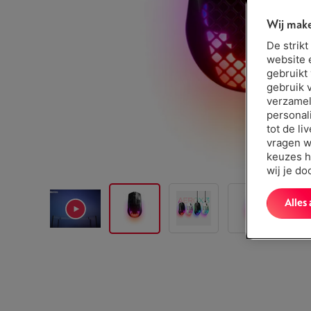
Wij make
De strik
website 
gebruikt
gebruik 
verzamel
personal
tot de li
vragen w
keuzes h
wij je d
Alles