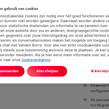
€ 97,0
n gebruik van cookies
Of
betalen 
Let op, geld
t noodzakelijke cookies zijn nodig voor het goed functioneren v
en kunnen niet worden geweigerd. Daarnaast worden andere c
 voor statistische doeleinden om informatie te verzamelen over
van onze website door jou en anderen; doelgroepgerichte cook
en gegevens over jouw internetgedrag om onze advertenties t
iseren; en conversatiecookies maken het mogelijk om toegang t
ve chat met Vanden Borre. Voor alle niet strikt noodzakelijke coo
ij steeds jouw toestemming alvorens deze te plaatsen. Je kan 
ieronder meedelen. Als je hier eerst meer informatie over wil, 
´Schittere
oor naar onze
cookieverklaring
.
AquaBarrie
 aanvaarden
Alles afwijzen
Ik kies mij
waterspette
Stralende P
configureer
De speciaa
tot 68 gra