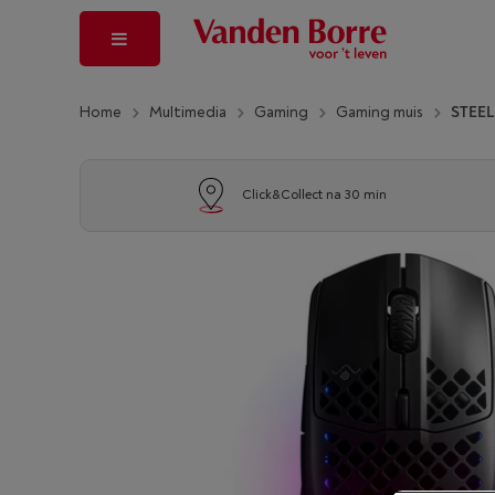
Home
Multimedia
Gaming
Gaming muis
STEEL
Click&Collect na 30 min