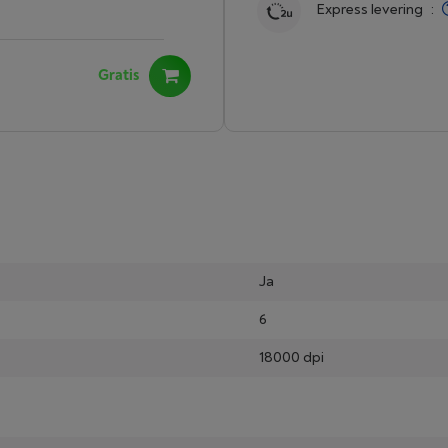
Express levering
:
Gratis
Ja
6
18000 dpi