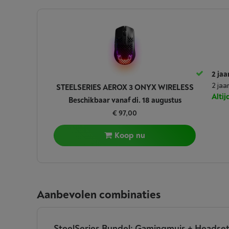
2 jaa
2 jaa
STEELSERIES AEROX 3 ONYX WIRELESS
Alti
Beschikbaar vanaf di. 18 augustus
€ 97,00
Koop nu
Aanbevolen combinaties
SteelSeries Bundel: Gamingmuis + Headset