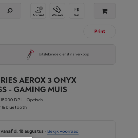
Account
Winkels
Taal
Print
Uitstekende dienst na verkoop
ERIES AEROX 3 ONYX
S - GAMING MUIS
18000 DPI
Optisch
r & bluetooth
vanaf di. 18 augustus
-
Bekijk voorraad