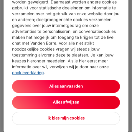
worden geweigerd. Daarnaast worden andere cookies
gebruikt voor statistische doeleinden om informatie te
Beschikbaar
-
Bekijk voorraad
verzamelen over het gebruik van onze website door jou
€ 29,99
en anderen; doelgroepgerichte cookies verzamelen
gegevens over jouw internetgedrag om onze
Minder dan 5 in stock, bestel nu!
advertenties te personaliseren; en conversatiecookies
maken het mogelijk om toegang te krijgen tot de live
Koop nu
chat met Vanden Borre. Voor alle niet strikt
noodzakelijke cookies vragen wij steeds jouw
toestemming alvorens deze te plaatsen. Je kan jouw
Vergelijken
keuzes hieronder meedelen. Als je hier eerst meer
informatie over wil, verwijzen wij je door naar onze
cookieverklaring
.
´Gaming muis gemaakt om te presteren´
Alles aanvaarden
Rubberen zijkanten voor extra grip
Alles afwijzen
Lichtgewicht, slechts 85 gram
Ik kies mijn cookies
6 programmeerbare knoppen
Enkel voor rechtshandigen