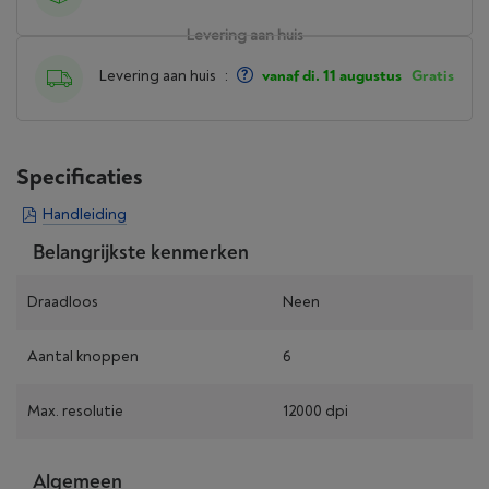
Levering aan huis
Levering aan huis
:
vanaf di. 11 augustus
Gratis
Specificaties
Handleiding
Belangrijkste kenmerken
Draadloos
Neen
Aantal knoppen
6
Max. resolutie
12000 dpi
Algemeen