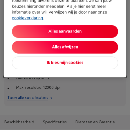
toestemming alvorens deze te plaatsen. Je kan jouw
€ 49,99
keuzes hieronder meedelen. Als je hier eerst meer
informatie over wil, verwijzen wij je door naar onze
Koop nu
cookieverklaring
.
Vergelijken
Alles aanvaarden
Alles afwijzen
Specificaties
Ik kies mijn cookies
Draadloos: Ja
Aantal knoppen: 6
Max. resolutie: 12000 dpi
Toon alle specificaties
Beschikbaarheid
Specificaties
Diensten en Garantie