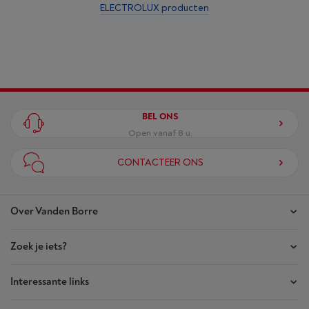
ELECTROLUX producten
BEL ONS
Open vanaf 8 u.
CONTACTEER ONS
Over Vanden Borre
Zoek je iets?
Onze winkels
Akte van Vertrouwen
Interessante links
Je bestellingen
Wie zijn we?