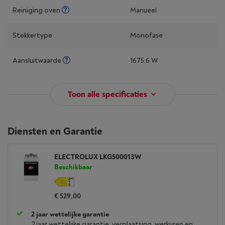
Reiniging oven
Manueel
Stekkertype
Monofase
Aansluitwaarde
1675.6 W
Toon alle specificaties
Diensten en Garantie
ELECTROLUX LKG500013W
Beschikbaar
€ 529,00
2 jaar wettelijke garantie
2 jaar wettelijke garantie: verplaatsing, werkuren en