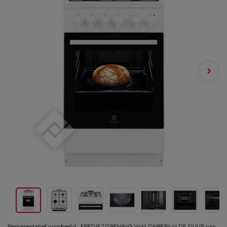
Representatief voorbeeld : KREDIETOPENING VAN ONBEPAALDE DUUR van