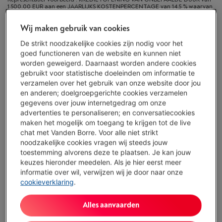
1.500,00 EUR aan een JAARLIJKS KOSTENPERCENTAGE van 14,5 % waarvan
0,02% maandelijkse kaartkosten van het geleende kapitaal (VARIABELE
debetrentevoet van 14,23%), en een debetrentevoet van 6,24%.
Wij maken gebruik van cookies
De strikt noodzakelijke cookies zijn nodig voor het
Beschikbaar
-
Bekijk voorraad
goed functioneren van de website en kunnen niet
€ 529,00
worden geweigerd. Daarnaast worden andere cookies
gebruikt voor statistische doeleinden om informatie te
Of 18 betalingen van € 30,87 -
Meer info
verzamelen over het gebruik van onze website door jou
Debetrentevoet 6,24%, Kredietkost € 26,66
en anderen; doelgroepgerichte cookies verzamelen
Minder dan 5 in stock, bestel nu!
gegevens over jouw internetgedrag om onze
advertenties te personaliseren; en conversatiecookies
maken het mogelijk om toegang te krijgen tot de live
Koop nu
chat met Vanden Borre. Voor alle niet strikt
noodzakelijke cookies vragen wij steeds jouw
Vergelijken
toestemming alvorens deze te plaatsen. Je kan jouw
keuzes hieronder meedelen. Als je hier eerst meer
informatie over wil, verwijzen wij je door naar onze
cookieverklaring
.
Vanden Borre Life Groot elektro
Alles aanvaarden
Verleng de levensduur van je toestellen met één abonnement
Dit product wordt
15 jaar
na aankoop gedekt.