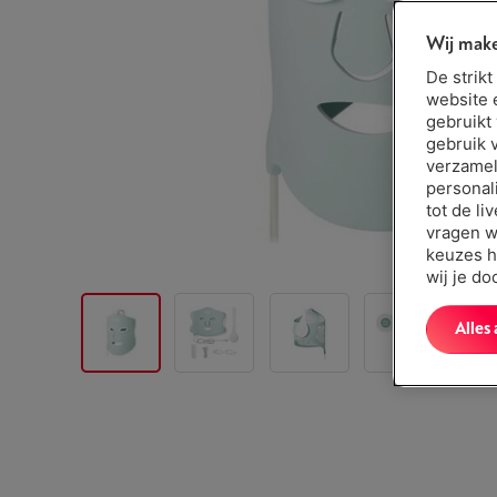
Wij make
De strik
website 
gebruikt
gebruik 
verzamel
personal
tot de li
vragen w
keuzes h
wij je d
Alles