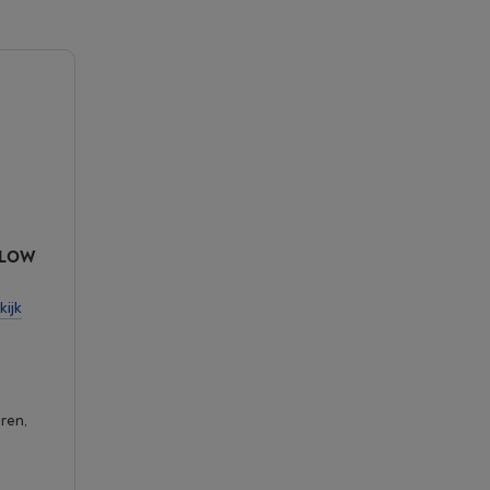
GLOW
kijk
ren,
d