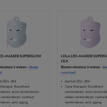
LED-MASKER SUPERGLOW
LOLA LED-MASKER SUPER
LILA
minstens 3 weken
-
Bekijk
Binnen minstens 3 weken
-
Be
ad
voorraad
l LEDs: 284
Aantal LEDs: 284
therapie: Roodheid
Type therapie: Roodheid
nderen, acne verminderen,
verminderen, acne verminde
n verminderen, ruwheid
wallen verminderen, ruwhei
nderen, anti-aging,
verminderen, anti-aging,