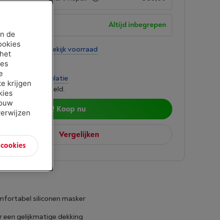
garantie
Altijd inbegrepen
an de
ookies
tens 3 weken
-
Bekijk voorraad
 het
00
ies
e
per maand
-
Simulatie
e krijgen
 lenen kost ook geld.
kies
jouw
Koop nu
verwijzen
Vergelijken
n cookies
mfortabel siliconen masker
r een gelijkmatige dekking