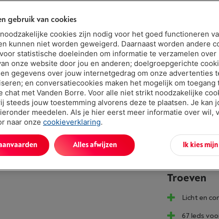
n gebruik van cookies
2 jaar
t noodzakelijke cookies zijn nodig voor het goed functioneren v
en kunnen niet worden geweigerd. Daarnaast worden andere c
Binnen mins
 voor statistische doeleinden om informatie te verzamelen over
€ 249,
van onze website door jou en anderen; doelgroepgerichte cook
en gegevens over jouw internetgedrag om onze advertenties t
Of
betalen 
iseren; en conversatiecookies maken het mogelijk om toegang t
Let op, geld
ve chat met Vanden Borre. Voor alle niet strikt noodzakelijke coo
ij steeds jouw toestemming alvorens deze te plaatsen. Je kan 
ieronder meedelen. Als je hier eerst meer informatie over wil, 
oor naar onze
cookieverklaring
.
 aanvaarden
Alles afwijzen
Ik kies mij
Troeven
Licht en co
67 leds voo