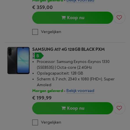
Morgen geleverd
-
Bekijk voorraad
€ 359,00
Koop nu
Vergelijken
SAMSUNG A17 4G 128GB BLACK PXM
Processor: Samsung Exynos-Exynos 1330
(S5E8535) | Octa-core (2.4GHz
Opslagcapaciteit: 128 GB
Scherm: 6.7 inch, 2340 x 1080 (FHD+), Super
Amoled
Morgen geleverd
-
Bekijk voorraad
€ 199,99
Koop nu
Vergelijken