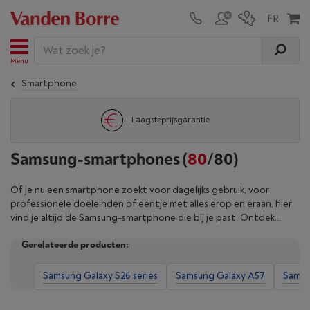
Menu
Smartphone
Laagsteprijsgarantie
Samsung-smartphones
(
80
/80)
Of je nu een smartphone zoekt voor dagelijks gebruik, voor
professionele doeleinden of eentje met alles erop en eraan, hier
vind je altijd de Samsung-smartphone die bij je past. Ontdek
gevestigde Galaxy-reeksen zoals de Galaxy S-serie voor een
Gerelateerde producten:
premium ervaring, de Galaxy Z-serie unieke designfeatures of de
Galaxy A-instapmodellen. Breid je Samsung-universum uit met
toestellen als de Galaxy Watch, Galaxy Buds of Galaxy Tab en til je
Samsung Galaxy S26 series
Samsung Galaxy A57
Samsu
digitale ervaring naar een hoger niveau dankzij de
verbindingsopties en Galaxy AI. Verfijn je zoekopdracht met onze