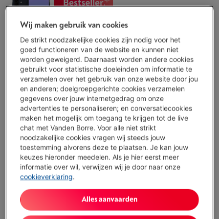
SAMSUNG GALAXY A57 5G 256GB - AWESOME
Wij maken gebruik van cookies
NAVY
(386)
De strikt noodzakelijke cookies zijn nodig voor het
goed functioneren van de website en kunnen niet
Ecocheques
worden geweigerd. Daarnaast worden andere cookies
Processor: Samsung Exynos-1680
gebruikt voor statistische doeleinden om informatie te
Opslagcapaciteit: 256 GB
verzamelen over het gebruik van onze website door jou
Scherm: 6.7 inch, 1080 x 2340 pixels (FHD+),
en anderen; doelgroepgerichte cookies verzamelen
Super Amoled
gegevens over jouw internetgedrag om onze
Morgen geleverd
-
Bekijk voorraad
advertenties te personaliseren; en conversatiecookies
€ 509,00
maken het mogelijk om toegang te krijgen tot de live
chat met Vanden Borre. Voor alle niet strikt
Koop nu
noodzakelijke cookies vragen wij steeds jouw
toestemming alvorens deze te plaatsen. Je kan jouw
keuzes hieronder meedelen. Als je hier eerst meer
Vergelijken
informatie over wil, verwijzen wij je door naar onze
cookieverklaring
.
Voor jou getest
Alles aanvaarden
SAMSUNG GALAXY S26 5G 256GB BLACK
(267)