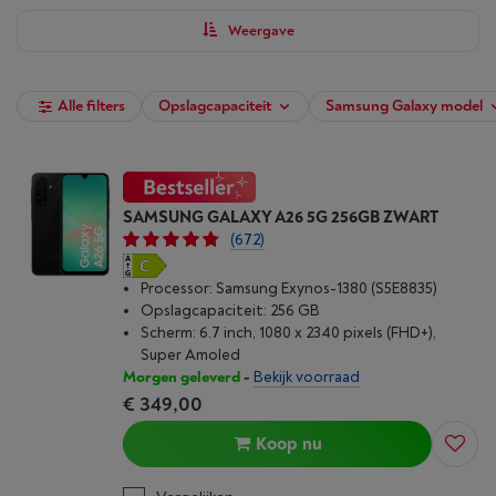
filters en koop nu jouw Samsung-smartphone bij Vanden Borre.
Weergave
Alle filters
Opslagcapaciteit
Samsung Galaxy model
SAMSUNG GALAXY A26 5G 256GB ZWART
(672)
Processor: Samsung Exynos-1380 (S5E8835)
Opslagcapaciteit: 256 GB
Scherm: 6.7 inch, 1080 x 2340 pixels (FHD+),
Super Amoled
Morgen geleverd
-
Bekijk voorraad
€ 349,00
Koop nu