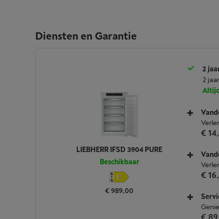
Diensten en Garantie
2 jaa
2 jaa
Alti
Vande
Verle
€ 14
LIEBHERR IFSD 3904 PURE
Vande
Beschikbaar
Verle
€ 16
€ 989,00
Servi
Genie
€ 89