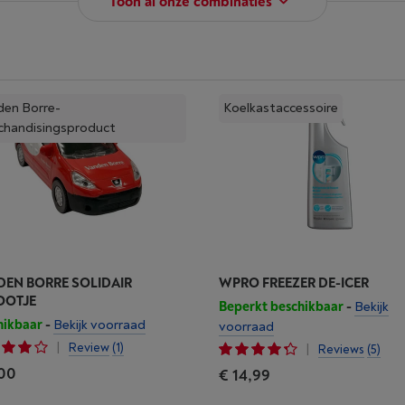
Toon al onze combinaties
den Borre-
Koelkastaccessoire
chandisingsproduct
EN BORRE SOLIDAIR
WPRO FREEZER DE-ICER
OOTJE
Beperkt beschikbaar
-
Bekijk
hikbaar
-
Bekijk voorraad
voorraad
|
Review
(1)
|
Reviews
(5)
,00
€ 14,99