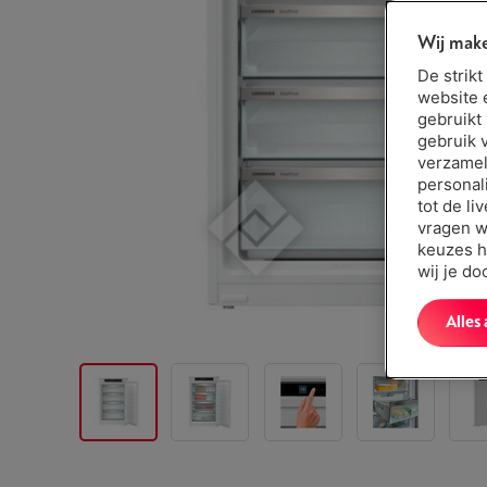
Wij make
De strik
website 
gebruikt
gebruik 
verzamel
personal
tot de li
vragen w
keuzes h
wij je d
Alles