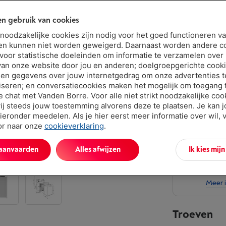
€ 989,
n gebruik van cookies
Of 24 betal
t noodzakelijke cookies zijn nodig voor het goed functioneren v
Debetrentev
en kunnen niet worden geweigerd. Daarnaast worden andere c
 voor statistische doeleinden om informatie te verzamelen over
van onze website door jou en anderen; doelgroepgerichte cook
en gegevens over jouw internetgedrag om onze advertenties t
iseren; en conversatiecookies maken het mogelijk om toegang t
ve chat met Vanden Borre. Voor alle niet strikt noodzakelijke coo
ij steeds jouw toestemming alvorens deze te plaatsen. Je kan 
ieronder meedelen. Als je hier eerst meer informatie over wil, 
oor naar onze
cookieverklaring
.
Vand
Verlen
 aanvaarden
Alles afwijzen
Ik kies mij
abon
Dit p
Meer 
Troeven