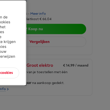
00
ingen van € 43,96 -
Meer info
an de
oet 6,24%, Kredietkost € 66,04
ookies
 het
Koop nu
ies
e
e krijgen
Vergelijken
kies
jouw
verwijzen
en Borre Life Groot elektro
€ 14,99
/ maand
g de levensduur van je toestellen met één
n cookies
nement
roduct wordt
15 jaar
na aankoop gedekt.
info