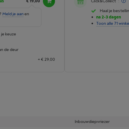
us
€ 19,00
Click&Collect
:
Haal je bestelli
e?
Meld je aan
en
na 2-3 dagen
Toon alle 71 winke
 je keuze
an de deur
+ € 29,00
Inbouwdiepvriezer