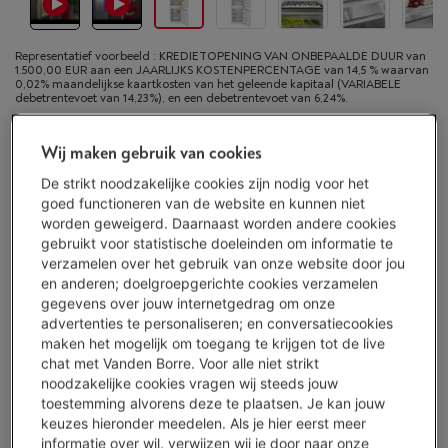
Representatief voorbeeld : KREDIETOPENING VAN ONBEPAALDE DUUR van
1.500,00 EUR aan een JAARLIJKS KOSTENPERCENTAGE van 14,5 % waarvan
0,02% maandelijkse kaartkosten van het geleende kapitaal (VARIABELE
debetrentevoet van 14,23%), en een debetrentevoet van 6,24%.
Morgen geleverd
-
Bekijk voorraad
Wij maken gebruik van cookies
€ 1.539,00
De strikt noodzakelijke cookies zijn nodig voor het
goed functioneren van de website en kunnen niet
Of 24 betalingen van € 68,41 -
Meer info
worden geweigerd. Daarnaast worden andere cookies
Debetrentevoet 6,24%, Kredietkost € 102,84
gebruikt voor statistische doeleinden om informatie te
Minder dan 5 in stock, bestel nu!
verzamelen over het gebruik van onze website door jou
en anderen; doelgroepgerichte cookies verzamelen
gegevens over jouw internetgedrag om onze
Koop nu
advertenties te personaliseren; en conversatiecookies
maken het mogelijk om toegang te krijgen tot de live
Vergelijken
chat met Vanden Borre. Voor alle niet strikt
noodzakelijke cookies vragen wij steeds jouw
toestemming alvorens deze te plaatsen. Je kan jouw
keuzes hieronder meedelen. Als je hier eerst meer
informatie over wil, verwijzen wij je door naar onze
Vanden Borre Life Groot elektro