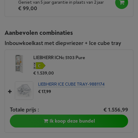
Geniet van 5 jaar garantie in plaats van 2 jaar
€ 99,00
Aanbevolen combinaties
Inbouwkoelkast met diepvriezer + Ice cube tray
LIEBHERR ICNc 5103 Pure
€ 1.539,00
LIEBHERR ICE CUBE TRAY-9881174
€ 17,99
Totale prijs :
€ 1.556,99
Ik koop deze bundel