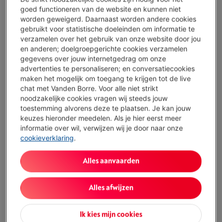
€ 129,00
goed functioneren van de website en kunnen niet
Of
betalen per maand
-
Simulatie
worden geweigerd. Daarnaast worden andere cookies
Let op, geld lenen kost ook geld.
gebruikt voor statistische doeleinden om informatie te
verzamelen over het gebruik van onze website door jou
Koop nu
en anderen; doelgroepgerichte cookies verzamelen
gegevens over jouw internetgedrag om onze
advertenties te personaliseren; en conversatiecookies
Vergelijken
maken het mogelijk om toegang te krijgen tot de live
chat met Vanden Borre. Voor alle niet strikt
noodzakelijke cookies vragen wij steeds jouw
toestemming alvorens deze te plaatsen. Je kan jouw
keuzes hieronder meedelen. Als je hier eerst meer
Troeven
informatie over wil, verwijzen wij je door naar onze
Type: Instant fototoestel
cookieverklaring
.
Toon alle specificaties
Alles aanvaarden
Alles afwijzen
Bestaat ook in andere kleuren
Ik kies mijn cookies