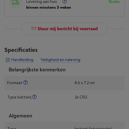
Levering aan huis
:
Gratis
binnen minstens 3 weken
Stuur mij bericht bij voorraad
Specificaties
Handleiding
Veiligheid en naleving
Belangrijkste kenmerken
Formaat
8,6 x 7,2 cm
Type batterij
2x CR2
Algemeen
Type
Instant fototoestel