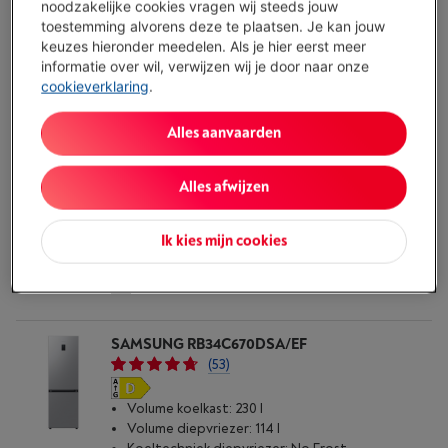
noodzakelijke cookies vragen wij steeds jouw
SAMSUNG RB34C600CSA/EF WIFI
toestemming alvorens deze te plaatsen. Je kan jouw
(53)
keuzes hieronder meedelen. Als je hier eerst meer
informatie over wil, verwijzen wij je door naar onze
Ecocheques
cookieverklaring
.
Volume koelkast: 230 l
Volume diepvriezer: 114 l
Alles aanvaarden
Koeltechniek diepvriezer: No Frost
Beschikbaar vanaf ma. 17 augustus
-
Bekijk
voorraad
Alles afwijzen
€ 649,00
Koop nu
Ik kies mijn cookies
Vergelijken
SAMSUNG RB34C670DSA/EF
(53)
Volume koelkast: 230 l
Volume diepvriezer: 114 l