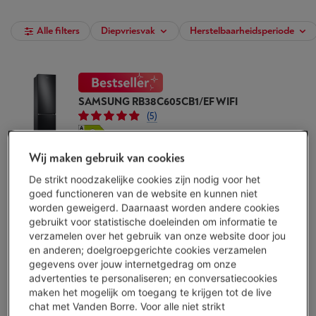
Alle filters
Diepvriesvak
Herstelbaarheidsperiode
SAMSUNG RB38C605CB1/EF WIFI
(5)
Ecocheques
Wij maken gebruik van cookies
Volume koelkast: 276 l
Volume diepvriezer: 114 l
De strikt noodzakelijke cookies zijn nodig voor het
Koeltechniek diepvriezer: No Frost
goed functioneren van de website en kunnen niet
Beschikbaar
-
Bekijk voorraad
worden geweigerd. Daarnaast worden andere cookies
€ 999,00
gebruikt voor statistische doeleinden om informatie te
verzamelen over het gebruik van onze website door jou
Koop nu
en anderen; doelgroepgerichte cookies verzamelen
gegevens over jouw internetgedrag om onze
advertenties te personaliseren; en conversatiecookies
Vergelijken
maken het mogelijk om toegang te krijgen tot de live
chat met Vanden Borre. Voor alle niet strikt