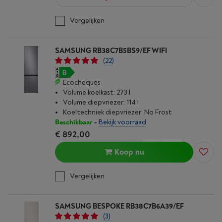
Vergelijken
SAMSUNG RB38C7B5BS9/EF WIFI
(22)
Ecocheques
Volume koelkast: 273 l
Volume diepvriezer: 114 l
Koeltechniek diepvriezer: No Frost
Beschikbaar
-
Bekijk voorraad
€ 892,00
Koop nu
Vergelijken
SAMSUNG BESPOKE RB38C7B6A39/EF
(3)