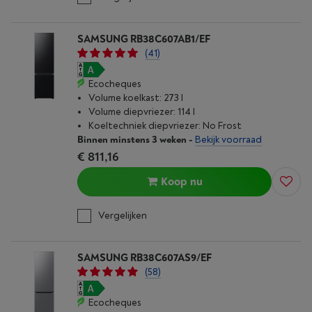
SAMSUNG RB38C607AB1/EF
(41)
Ecocheques
Volume koelkast: 273 l
Volume diepvriezer: 114 l
Koeltechniek diepvriezer: No Frost
Binnen minstens 3 weken
-
Bekijk voorraad
€ 811,16
Koop nu
Vergelijken
SAMSUNG RB38C607AS9/EF
(58)
Ecocheques