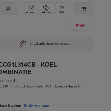
Account
Winkels
Taal
Print
Uitstekende dienst na verkoop
CG1L314CB - KOEL-
OMBINATIE
aanvaard
: 109 l
Inhoud diepvriezer: 48 l
Energieklasse C
tens 3 weken
-
Bekijk voorraad