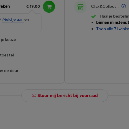
weken
€ 19,00
Click&Collect
:
Haal je bestelli
e?
Meld je aan
en
binnen minstens 
Toon alle 71 winke
 je keuze
 toestel
an de deur
Stuur mij bericht bij voorraad