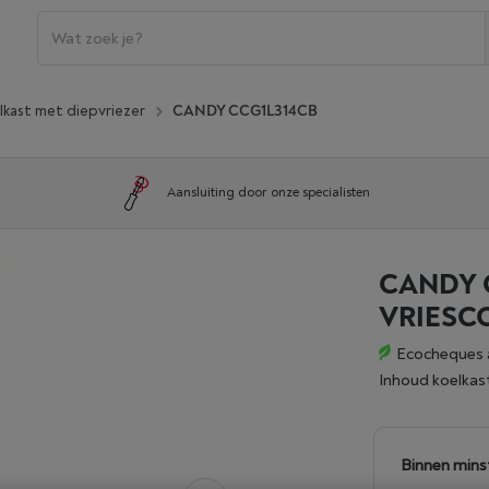
lkast met diepvriezer
CANDY CCG1L314CB
Aansluiting door onze specialisten
CANDY C
VRIESC
Ecocheques 
Inhoud koelkast
Binnen mins