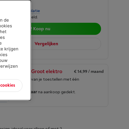
00
per maand
-
Simulatie
 lenen kost ook geld.
an de
ookies
Koop nu
 het
ies
e
Vergelijken
e krijgen
kies
jouw
verwijzen
en Borre Life Groot elektro
€ 14,99
/ maand
g de levensduur van je toestellen met één
n cookies
nement
roduct wordt
10 jaar
na aankoop gedekt.
info
ign, ideaal voor alleen of met 2