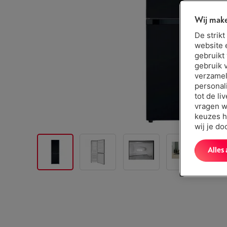
Wij make
De strik
website 
gebruikt
gebruik 
verzamel
personal
tot de li
vragen w
keuzes h
wij je d
Alles