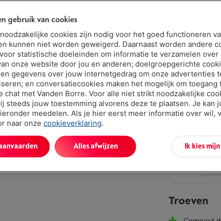
€ 399,
n gebruik van cookies
Of
betalen 
Let op, geld
t noodzakelijke cookies zijn nodig voor het goed functioneren v
en kunnen niet worden geweigerd. Daarnaast worden andere c
 voor statistische doeleinden om informatie te verzamelen over
van onze website door jou en anderen; doelgroepgerichte cook
en gegevens over jouw internetgedrag om onze advertenties t
iseren; en conversatiecookies maken het mogelijk om toegang t
ve chat met Vanden Borre. Voor alle niet strikt noodzakelijke coo
ij steeds jouw toestemming alvorens deze te plaatsen. Je kan 
ieronder meedelen. Als je hier eerst meer informatie over wil, 
Vand
oor naar onze
cookieverklaring
.
Verlen
 aanvaarden
Alles afwijzen
Ik kies mij
abon
Dit p
Meer 
Troeven
Compact des