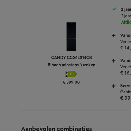
2 jaa
2 jaa
Alti
Vande
Verle
€ 14
CANDY CCG1L314CB
Vande
Binnen minstens 3 weken
Verle
€ 16
€ 399,00
Servi
Genie
€ 99
Aanbevolen combinaties