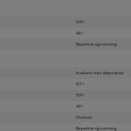
109 l
48 l
Beperkte rijpvorming
Koelkast met diepvriezer
157 l
109 l
48 l
Statisch
Beperkte rijpvorming