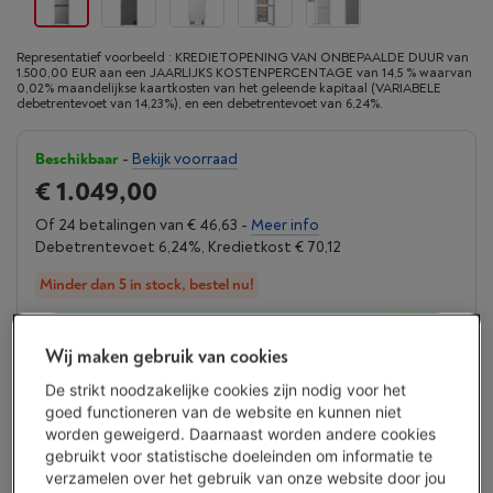
Representatief voorbeeld : KREDIETOPENING VAN ONBEPAALDE DUUR van
1.500,00 EUR aan een JAARLIJKS KOSTENPERCENTAGE van 14,5 % waarvan
0,02% maandelijkse kaartkosten van het geleende kapitaal (VARIABELE
debetrentevoet van 14,23%), en een debetrentevoet van 6,24%.
Beschikbaar
-
Bekijk voorraad
€ 1.049,00
Of 24 betalingen van € 46,63 -
Meer info
Debetrentevoet 6,24%, Kredietkost € 70,12
Minder dan 5 in stock, bestel nu!
Koop nu
Wij maken gebruik van cookies
De strikt noodzakelijke cookies zijn nodig voor het
Vergelijken
goed functioneren van de website en kunnen niet
worden geweigerd. Daarnaast worden andere cookies
gebruikt voor statistische doeleinden om informatie te
verzamelen over het gebruik van onze website door jou
Vanden Borre Life Groot elektro