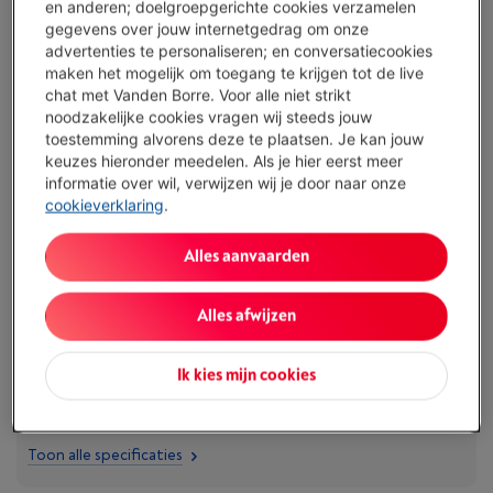
en anderen; doelgroepgerichte cookies verzamelen
gegevens over jouw internetgedrag om onze
Verleng de levensduur van je toestellen met één abonnement
advertenties te personaliseren; en conversatiecookies
Dit product wordt
7 jaar
na aankoop gedekt.
maken het mogelijk om toegang te krijgen tot de live
€ 14,99
/ maand
Meer info
chat met Vanden Borre. Voor alle niet strikt
noodzakelijke cookies vragen wij steeds jouw
toestemming alvorens deze te plaatsen. Je kan jouw
Troeven
keuzes hieronder meedelen. Als je hier eerst meer
informatie over wil, verwijzen wij je door naar onze
Klasse A + 29 dB: energiezuinig apparaat en zeer discreet
cookieverklaring
.
voor een open keuken.
Totaal No Frost + DoorCooling+: geen ijsgroei en een
Alles aanvaarden
gelijkmatige temperatuur, voedsel beter bewaard.
Volume 375 l (262/113 l) : grote capaciteit voor een gezin,
Alles afwijzen
met 3 handige vriesladen.
Hoogte 203 cm: houd rekening met de doorgang
Ik kies mijn cookies
(trappen, deuren) en een vrije ruimte onder de hoge
meubels.
Toon alle specificaties