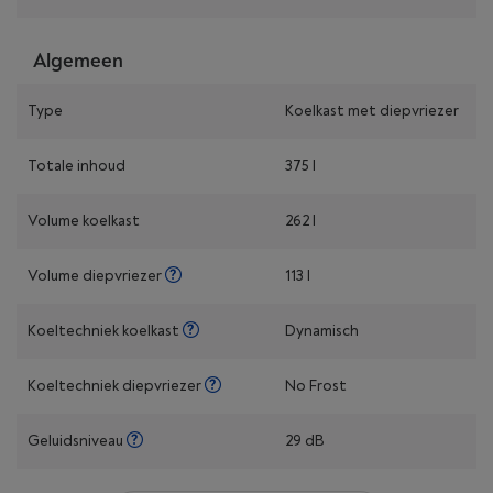
Algemeen
Type
Koelkast met diepvriezer
Totale inhoud
375 l
Volume koelkast
262 l
Volume diepvriezer
113 l
Koeltechniek koelkast
Dynamisch
Koeltechniek diepvriezer
No Frost
Geluidsniveau
29 dB