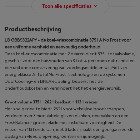
Toon alle specificaties
Productbeschrijving
LG GBBS322APY - de koel-vriescombinatie 375 l A No Frost voor
een uniforme versheid en eenvoudig onderhoud
Deze koel-vriescombinatie met 2 deuren biedt 375 l totaalvolume,
geschikt voor een huishouden van 3 tot 4 personen dat ruimte en
een uniforme conservering van voedingsmiddelen wil. Met zijn
energieklasse A, Total No Frost-technologie en de systemen
DoorCooling+ en LINEARCooling, beperkt het de
onderhoudskosten en vermindert het het energieverbruik.
Groot volume 375 l : 262 l koelkast + 113 l vriezer
Het koelgedeelte biedt 262 l voor wekelijkse boodschappen,
verdeeld over 3 modulabele glazen planken, deurvakken en een
FreshBalancer groentelade met instelbare vochtigheid. De
vriezer van 113 l onderaan, met 3 lades, maakt een georganiseerde
opslag van vlees, diepvriesgroenten en ijs mogelijk.