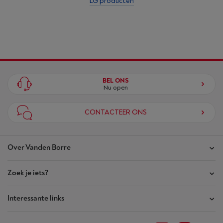
LG producten
BEL ONS
Nu open
CONTACTEER ONS
Over Vanden Borre
Zoek je iets?
Onze winkels
Akte van Vertrouwen
Interessante links
Je bestellingen
Wie zijn we?
Je herstellingen