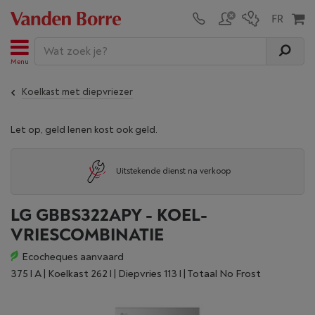
Menu
Koelkast met diepvriezer
Let op, geld lenen kost ook geld.
Uitstekende dienst na verkoop
LG GBBS322APY - KOEL-
VRIESCOMBINATIE
Ecocheques aanvaard
375 l A | Koelkast 262 l | Diepvries 113 l | Totaal No Frost