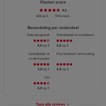
Klanten score
4,5
4,5
op 5
|
8 Reviews
Beoordeling per onderdeel
Gebruiksgemak
Gemakkelijk te installeren
4,0
op 5
5,0
op 5
Gemakkelijk te
Prijs/kwaliteit verhouding
onderhouden
5,0
op 5
4,9
op 5
Stil
4,0
op 5
Toon alle reviews