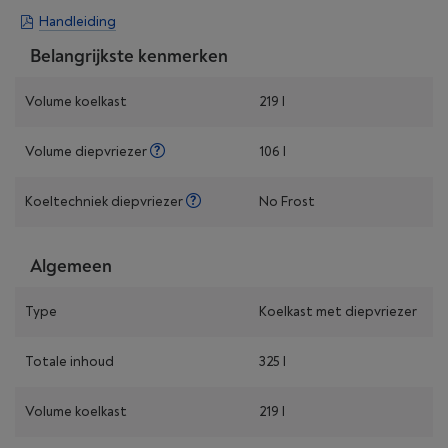
Handleiding
Belangrijkste kenmerken
Volume koelkast
219 l
Volume diepvriezer
106 l
Koeltechniek diepvriezer
No Frost
Algemeen
Type
Koelkast met diepvriezer
Totale inhoud
325 l
Volume koelkast
219 l