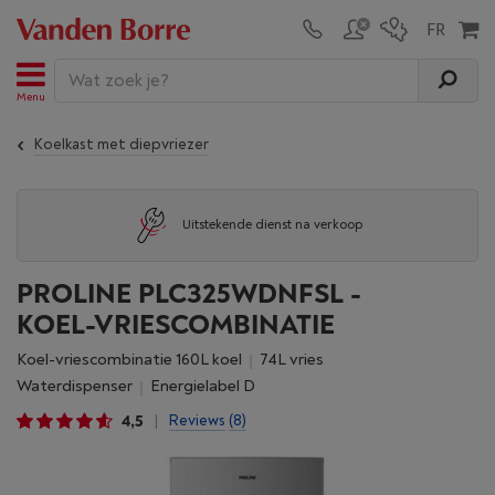
Menu
Koelkast met diepvriezer
Aansluiting door onze specialisten
PROLINE PLC325WDNFSL -
KOEL-VRIESCOMBINATIE
Koel-vriescombinatie 160L koel
74L vries
waterdispenser
energielabel D
4,5
Reviews
(8)
|