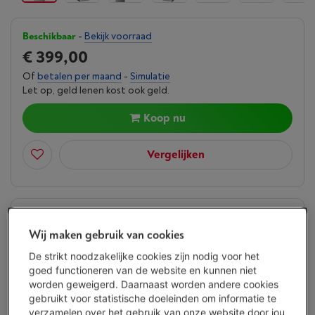
Beschikbaar
-
Bekijk voorraad
€ 399,00
Of
betalen per maand
-
Simulatie
Let op, geld lenen kost ook geld.
Koop nu
Vergelijken
Vanden Borre Life Groot elektro
Wij maken gebruik van cookies
Verleng de levensduur van je toestellen met één abonnement
Dit product wordt
7 jaar
na aankoop gedekt.
De strikt noodzakelijke cookies zijn nodig voor het
€ 14,99
/ maand
Meer info
goed functioneren van de website en kunnen niet
worden geweigerd. Daarnaast worden andere cookies
gebruikt voor statistische doeleinden om informatie te
verzamelen over het gebruik van onze website door jou
Troeven