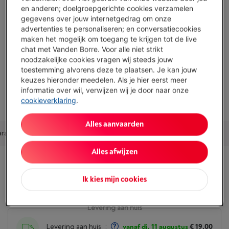
en anderen; doelgroepgerichte cookies verzamelen
gegevens over jouw internetgedrag om onze
Ruime koel- en vriescapaciteit
advertenties te personaliseren; en conversatiecookies
Ingebouwde waterdispenser voor gekoeld water
maken het mogelijk om toegang te krijgen tot de live
chat met Vanden Borre. Voor alle niet strikt
LED-verlichting voor beter zicht
noodzakelijke cookies vragen wij steeds jouw
toestemming alvorens deze te plaatsen. Je kan jouw
Energielabel D, minder energiezuinig
keuzes hieronder meedelen. Als je hier eerst meer
informatie over wil, verwijzen wij je door naar onze
Toon alle specificaties
cookieverklaring
.
Alles aanvaarden
arantie
Aanbevolen combinaties
Accessoires
Ons advies
Alles afwijzen
Beschikbaarheid
Ik kies mijn cookies
Levering aan huis
Levering aan huis
:
vanaf di. 11 augustus
€ 19,00