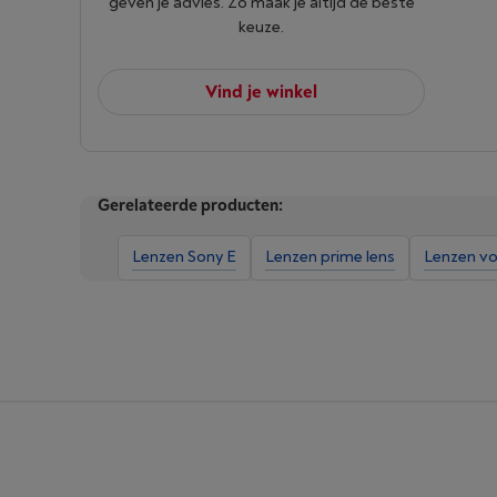
geven je advies. Zo maak je altijd de beste
keuze.
Vind je winkel
Gerelateerde producten:
Lenzen Sony E
Lenzen prime lens
Lenzen v