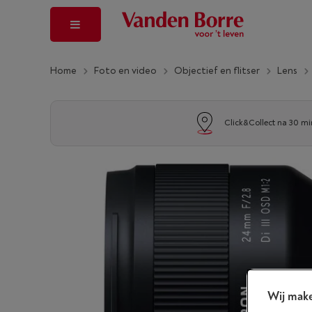
Home
Foto en video
Objectief en flitser
Lens
Click&Collect na 30 mi
Wij make