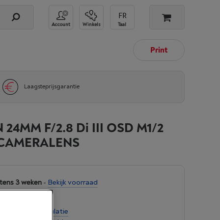
Account
Winkels
Taal
Print
Laagsteprijsgarantie
24MM F/2.8 Di III OSD M1/2
 CAMERALENS
tens 3 weken
-
Bekijk voorraad
00
per maand
-
Simulatie