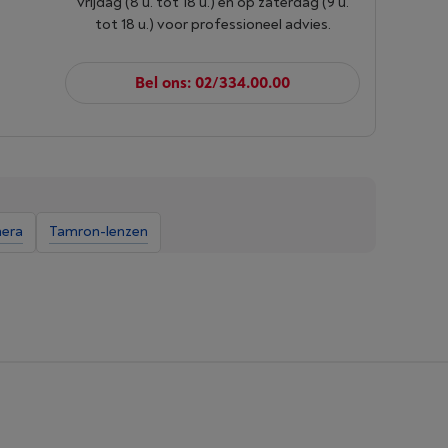
vrijdag (8 u. tot 18 u.) en op zaterdag (9 u.
tot 18 u.) voor professioneel advies.
Bel ons: 02/334.00.00
mera
Tamron-lenzen