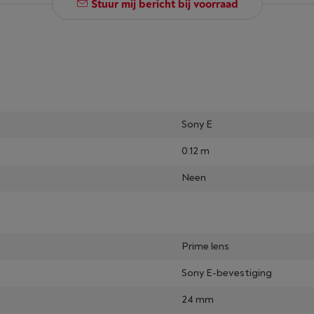
Stuur mij bericht bij voorraad
Sony E
0.12 m
Neen
Prime lens
Sony E-bevestiging
24 mm