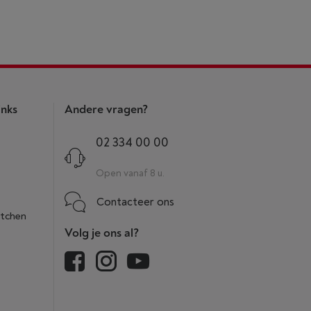
inks
Andere vragen?
02 334 00 00
Open vanaf 8 u.
Contacteer ons
itchen
Volg je ons al?