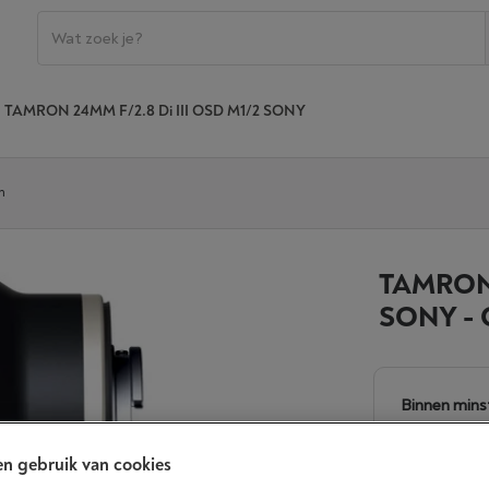
TAMRON 24MM F/2.8 Di III OSD M1/2 SONY
n
TAMRON 
SONY -
Binnen mins
€ 249,
n gebruik van cookies
Of
betalen 