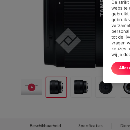
De strik
website 
gebruikt
gebruik 
verzamel
personal
tot de li
vragen w
keuzes h
wij je d
Alles
Beschikbaarheid
Specificaties
Dien