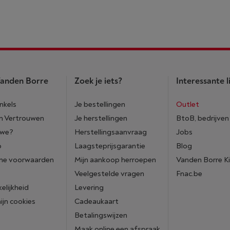
anden Borre
Zoek je iets?
Interessante l
nkels
Je bestellingen
Outlet
n Vertrouwen
Je herstellingen
BtoB, bedrijven
 we?
Herstellingsaanvraag
Jobs
p
Laagsteprijsgarantie
Blog
ne voorwaarden
Mijn aankoop herroepen
Vanden Borre K
Veelgestelde vragen
Fnac.be
elijkheid
Levering
mijn cookies
Cadeaukaart
Betalingswijzen
Maak online een afspraak