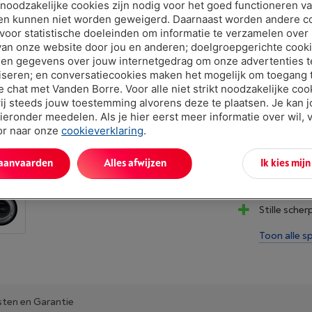
Let op, geld
t noodzakelijke cookies zijn nodig voor het goed functioneren v
en kunnen niet worden geweigerd. Daarnaast worden andere c
 voor statistische doeleinden om informatie te verzamelen over
van onze website door jou en anderen; doelgroepgerichte cook
en gegevens over jouw internetgedrag om onze advertenties t
iseren; en conversatiecookies maken het mogelijk om toegang t
ve chat met Vanden Borre. Voor alle niet strikt noodzakelijke coo
ij steeds jouw toestemming alvorens deze te plaatsen. Je kan 
ieronder meedelen. Als je hier eerst meer informatie over wil, 
Troeven
oor naar onze
cookieverklaring
.
Brandpunt
 aanvaarden
Alles afwijzen
Ik kies mij
Autofocusm
Stille sche
Toon alle sp
sten en Garantie