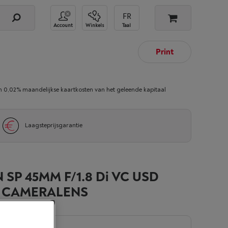
Account
Winkels
Taal
Print
02% maandelijkse kaartkosten van het geleende kapitaal
Laagsteprijsgarantie
SP 45MM F/1.8 Di VC USD
- CAMERALENS