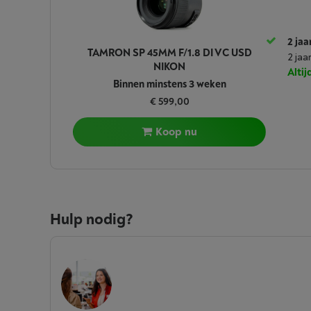
2 jaa
TAMRON SP 45MM F/1.8 DI VC USD
2 jaa
NIKON
Alti
Binnen minstens 3 weken
€ 599,00
Koop nu
Hulp nodig?