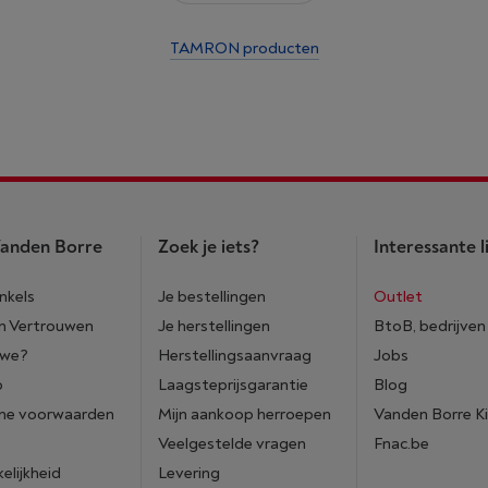
TAMRON producten
anden Borre
Zoek je iets?
Interessante l
nkels
Je bestellingen
Outlet
n Vertrouwen
Je herstellingen
BtoB, bedrijven
 we?
Herstellingsaanvraag
Jobs
p
Laagsteprijsgarantie
Blog
ne voorwaarden
Mijn aankoop herroepen
Vanden Borre K
Veelgestelde vragen
Fnac.be
elijkheid
Levering