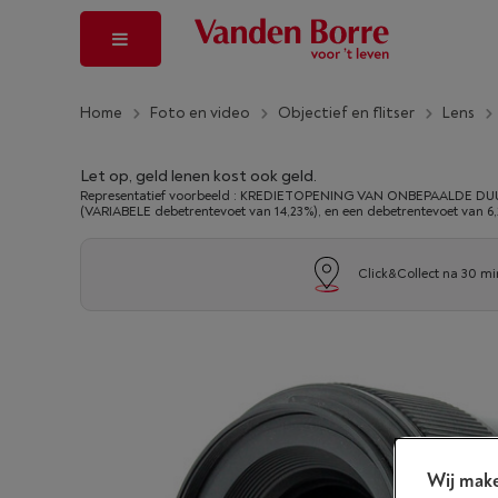
Home
Foto en video
Objectief en flitser
Lens
Let op, geld lenen kost ook geld.
Representatief voorbeeld : KREDIETOPENING VAN ONBEPAALDE DUUR
(VARIABELE debetrentevoet van 14,23%), en een debetrentevoet van 6
Click&Collect na 30 mi
Wij make