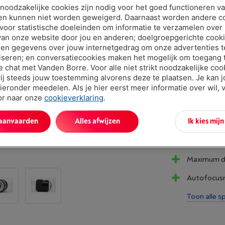
Binnen mins
t noodzakelijke cookies zijn nodig voor het goed functioneren v
en kunnen niet worden geweigerd. Daarnaast worden andere c
€ 599,
 voor statistische doeleinden om informatie te verzamelen over
Of 18 betali
van onze website door jou en anderen; doelgroepgerichte cook
Debetrentev
en gegevens over jouw internetgedrag om onze advertenties t
iseren; en conversatiecookies maken het mogelijk om toegang t
ve chat met Vanden Borre. Voor alle niet strikt noodzakelijke coo
ij steeds jouw toestemming alvorens deze te plaatsen. Je kan 
ieronder meedelen. Als je hier eerst meer informatie over wil, 
oor naar onze
cookieverklaring
.
 aanvaarden
Alles afwijzen
Ik kies mij
Troeven
Maximum di
Autofocusm
Toon alle sp