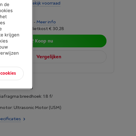
tens 3 weken
-
Bekijk voorraad
an de
ookies
00
 het
ngen van € 34,96 -
Meer info
ies
oet 6,24%, Kredietkost € 30,28
e
e krijgen
Koop nu
kies
jouw
verwijzen
Vergelijken
n cookies
afragma breedhoek: 1.8 f/
otor: Ultrasonic Motor (USM)
ecificaties