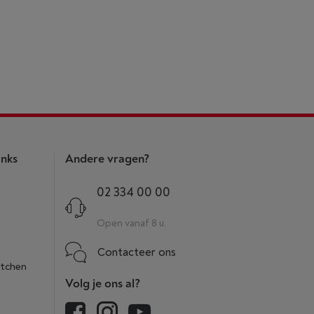
inks
Andere vragen?
02 334 00 00
Open vanaf 8 u.
Contacteer ons
itchen
Volg je ons al?