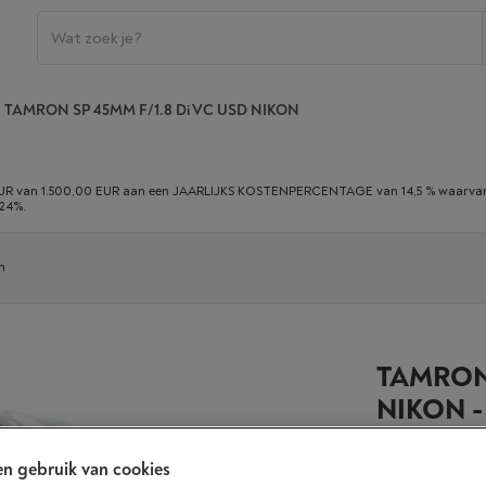
TAMRON SP 45MM F/1.8 Di VC USD NIKON
 van 1.500,00 EUR aan een JAARLIJKS KOSTENPERCENTAGE van 14,5 % waarvan 0,
,24%.
n
TAMRON 
NIKON 
n gebruik van cookies