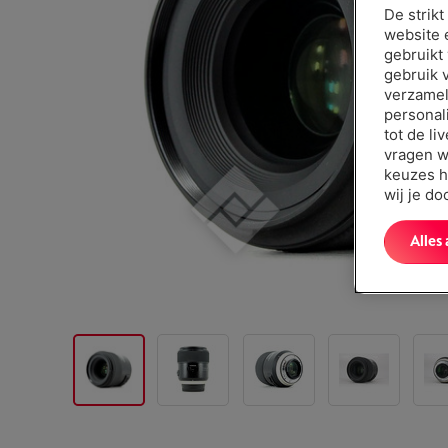
De strik
website 
gebruikt
gebruik 
verzamel
personal
tot de li
vragen w
keuzes h
wij je d
Alles