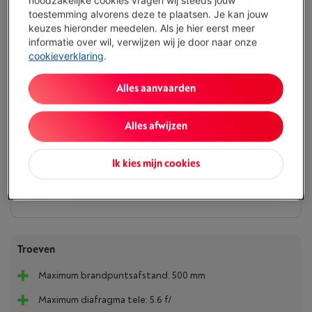
noodzakelijke cookies vragen wij steeds jouw
1.500,00 EUR aan een JAARLIJKS KOSTENPERCENTAGE van 14,5 % waarvan
toestemming alvorens deze te plaatsen. Je kan jouw
0,02% maandelijkse kaartkosten van het geleende kapitaal (VARIABELE
keuzes hieronder meedelen. Als je hier eerst meer
debetrentevoet van 14,23%), en een debetrentevoet van 6,24%.
informatie over wil, verwijzen wij je door naar onze
cookieverklaring
.
binnen minstens 3 weken
-
Bekijk voorraad
€ 3.399,00
Alles aanvaarden
Of 24 betalingen van € 151,10 -
Meer info
Debetrentevoet 6,24%, Kredietkost € 227,40
Alles afwijzen
Koop nu
Ik kies mijn cookies
Vergelijken
Troeven
Maximum brandpuntsafstand: 500 mm
Maximum diafragma tele: 5.6 f/