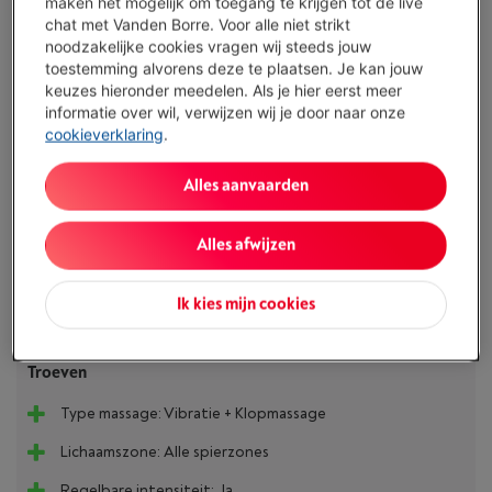
maken het mogelijk om toegang te krijgen tot de live
4 jaar
garantie met Smart Repair
€ 9,00
chat met Vanden Borre. Voor alle niet strikt
noodzakelijke cookies vragen wij steeds jouw
toestemming alvorens deze te plaatsen. Je kan jouw
2 jaar
garantie
Altijd inbegrepen
keuzes hieronder meedelen. Als je hier eerst meer
informatie over wil, verwijzen wij je door naar onze
cookieverklaring
.
Binnen minstens 3 weken
-
Bekijk voorraad
€ 59,99
Alles aanvaarden
Koop nu
Alles afwijzen
Vergelijken
Ik kies mijn cookies
Troeven
Type massage: Vibratie + Klopmassage
Lichaamszone: Alle spierzones
Regelbare intensiteit: Ja