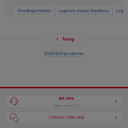
Goedkope Muizen
Logitech-muizen Draadloos
Logit
Terug
LOGITECH producten
BEL ONS
Open vanaf 9 u.
CONTACTEER ONS