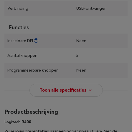
Verbinding
USB-ontvanger
Functies
Instelbare DPI
Neen
Aantal knoppen
5
Programmeerbare knoppen
Neen
Toon alle specificaties
Productbeschrijving
Logitech R400
Wil je jouw presentaties naar een hoger niveau tillen? Met de