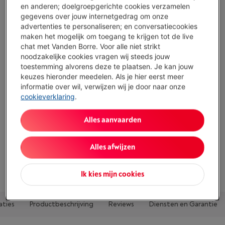
en anderen; doelgroepgerichte cookies verzamelen
€ 29,99
gegevens over jouw internetgedrag om onze
advertenties te personaliseren; en conversatiecookies
Minder dan 5 in stock, bestel nu!
maken het mogelijk om toegang te krijgen tot de live
chat met Vanden Borre. Voor alle niet strikt
Koop nu
noodzakelijke cookies vragen wij steeds jouw
toestemming alvorens deze te plaatsen. Je kan jouw
keuzes hieronder meedelen. Als je hier eerst meer
Vergelijken
informatie over wil, verwijzen wij je door naar onze
cookieverklaring
.
Alles aanvaarden
Troeven
Type: Pointer
Alles afwijzen
Toon alle specificaties
Ik kies mijn cookies
aties
Productbeschrijving
Reviews
Diensten en Garantie