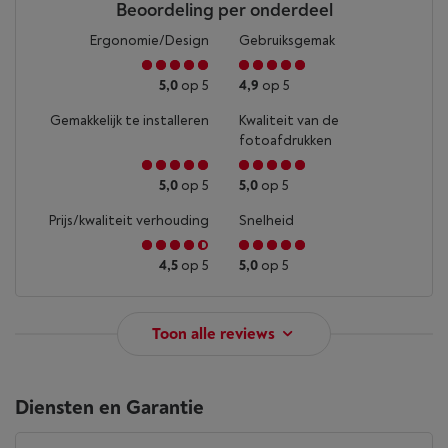
Beoordeling per onderdeel
Ergonomie/Design
Gebruiksgemak
5,0
op 5
4,9
op 5
Gemakkelijk te installeren
Kwaliteit van de
fotoafdrukken
5,0
op 5
5,0
op 5
Prijs/kwaliteit verhouding
Snelheid
4,5
op 5
5,0
op 5
Toon alle reviews
Diensten en Garantie