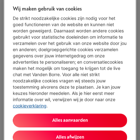
Wij maken gebruik van cookies
2 jaar
garantie
Altijd inbegrepen
De strikt noodzakelijke cookies zijn nodig voor het
goed functioneren van de website en kunnen niet
Morgen geleverd
-
Bekijk voorraad
worden geweigerd. Daarnaast worden andere cookies
gebruikt voor statistische doeleinden om informatie te
€ 155,00
verzamelen over het gebruik van onze website door jou
Of
betalen per maand
-
Simulatie
en anderen; doelgroepgerichte cookies verzamelen
Let op, geld lenen kost ook geld.
gegevens over jouw internetgedrag om onze
advertenties te personaliseren; en conversatiecookies
Koop nu
maken het mogelijk om toegang te krijgen tot de live
chat met Vanden Borre. Voor alle niet strikt
noodzakelijke cookies vragen wij steeds jouw
Vergelijken
toestemming alvorens deze te plaatsen. Je kan jouw
keuzes hieronder meedelen. Als je hier eerst meer
informatie over wil, verwijzen wij je door naar onze
cookieverklaring
.
Troeven
Alles aanvaarden
Ledverlichting: Ja
Automatische draadinrijger: Neen
Alles afwijzen