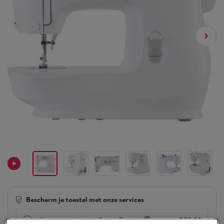
Bescherm je toestel met onze services
4 jaar
garantie met Smart Repair
€ 20,00