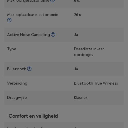
Max. oortjesautonomie
6 u.
Max. oplaad­case-autonomie
26 u.
Active Noise Cancelling
Ja
Type
Draadloze in-ear
oordopjes
Bluetooth
Ja
Verbinding
Bluetooth True Wireless
Draagwijze
Klassiek
Comfort en veiligheid