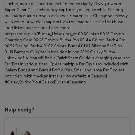
a richer, more balanced sound. For voice clarity, DNN-powered
Super Clear Call technology captures your voice while filtering
out background noise for cleaner, clearer calls. Charge seamlessly
with wired or wireless support via the magnetic case for those
long listening sessions. Learn more:
http://smsng.co/Buds4_Unboxing_yt 00:00 Intro 00:18 Design:
Charging Case 00:28 Design: Buds4 Pro 00:44 Colors: Buds4 Pro
00:52 Design: Buds4 01:02 Colors: Buds4 01:07 Silicone Ear Tips
01:19 Battery Q: What is included in the 2026 Galaxy Buds4
unboxing? A: You will find a Quick Start Guide, a charging case, and
Ear Tips in various sizes. Q: Are multiple Ear Tip sizes included with
Galaxy Buds4 and Buds4 Pro? A: Yes. Small and large Ear Tips are
provided, with medium installed by default. #GalaxyAI
#GalaxyBuds4Pro #GalaxyBuds4 #Samsung
Hulp nodig?