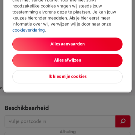
In-ear True Wireless ontwerp met aanraakbediening voor
noodzakelijke cookies vragen wij steeds jouw
eenvoudige en vlotte bediening
toestemming alvorens deze te plaatsen. Je kan jouw
keuzes hieronder meedelen. Als je hier eerst meer
Geen draadloos opladen, enkel via USB‑C
informatie over wil, verwijzen wij je door naar onze
cookieverklaring
.
Toon alle specificaties
Alles aanvaarden
Bestaat ook in andere kleuren
Alles afwijzen
Ik kies mijn cookies
nsten en Garantie
Accessoires
Alternatieven
Ons advies
Beschikbaarheid
Afhaling