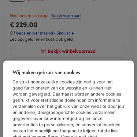
Niet online te koop
-
Bekijk voorraad
€ 229,00
Of
betalen per maand
-
Simulatie
Let op, geld lenen kost ook geld.
Bekijk winkelvoorraad
Vergelijken
Wij maken gebruik van cookies
De strikt noodzakelijke cookies zijn nodig voor het
goed functioneren van de website en kunnen niet
worden geweigerd. Daarnaast worden andere cookies
Troeven
gebruikt voor statistische doeleinden om informatie te
verzamelen over het gebruik van onze website door jou
Autonomie tot 6 uur voor dagelijks gebruik zonder vaak
en anderen; doelgroepgerichte cookies verzamelen
op te laden
gegevens over jouw internetgedrag om onze
Actieve ruisonderdrukking voor meer luistercomfort in
advertenties te personaliseren; en conversatiecookies
drukke omgevingen
maken het mogelijk om toegang te krijgen tot de live
chat met Vanden Borre. Voor alle niet strikt