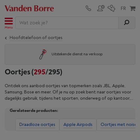
Menu
Hoofdtelefoon of oortjes
Uitstekende dienst na verkoop
Oortjes
(
295
/295)
Ontdek ons aanbod oortjes van topmerken zoals JBL, Apple,
Samsung, Bose en meer. Of je nu op zoek bent naar oortjes voor
dagelijks gebruik, tijdens het sporten, onderweg of op kantoor,
wij hebben het perfecte model voor jou! Voor sport kan je kiezen
Gerelateerde producten:
voor waterdichte en draadloze oortjes, terwijl je voor onderweg
en op kantoor kan opteren voor actieve noise cancelling, om
volledig afgezonderd te worden van de buitenwereld. Verfijn het
Draadloze oortjes
Apple Airpods
Oortjes met noise c
zoekresultaat aan de hand van onze filters en koop je oortjes
vanaf nu bij Vanden Borre.