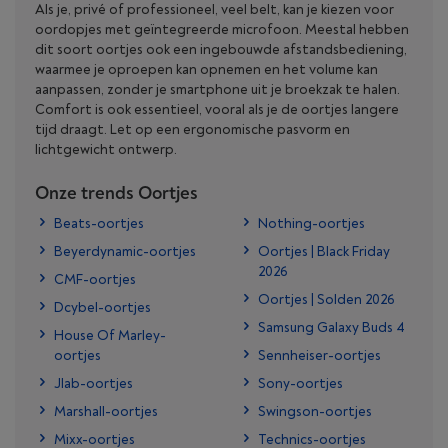
Als je, privé of professioneel, veel belt, kan je kiezen voor
oordopjes met geïntegreerde microfoon. Meestal hebben
dit soort oortjes ook een ingebouwde afstandsbediening,
waarmee je oproepen kan opnemen en het volume kan
aanpassen, zonder je smartphone uit je broekzak te halen.
Comfort is ook essentieel, vooral als je de oortjes langere
tijd draagt. Let op een ergonomische pasvorm en
lichtgewicht ontwerp.
Onze trends Oortjes
Beats-oortjes
Nothing-oortjes
Beyerdynamic-oortjes
Oortjes | Black Friday
2026
CMF-oortjes
Oortjes | Solden 2026
Dcybel-oortjes
Samsung Galaxy Buds 4
House Of Marley-
oortjes
Sennheiser-oortjes
Jlab-oortjes
Sony-oortjes
Marshall-oortjes
Swingson-oortjes
Mixx-oortjes
Technics-oortjes