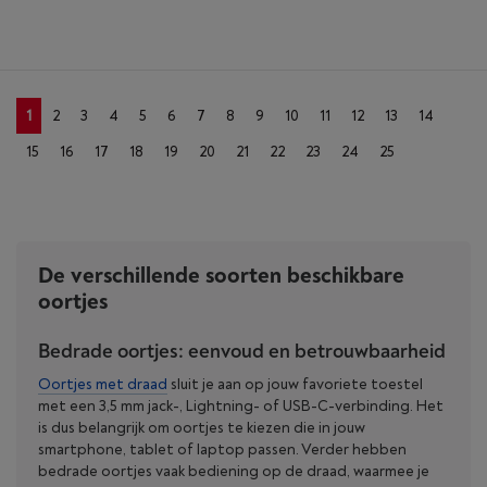
1
2
3
4
5
6
7
8
9
10
11
12
13
14
15
16
17
18
19
20
21
22
23
24
25
De verschillende soorten beschikbare
oortjes
Bedrade oortjes: eenvoud en betrouwbaarheid
Oortjes met draad
sluit je aan op jouw favoriete toestel
met een 3,5 mm jack-, Lightning- of USB-C-verbinding. Het
is dus belangrijk om oortjes te kiezen die in jouw
smartphone, tablet of laptop passen. Verder hebben
bedrade oortjes vaak bediening op de draad, waarmee je