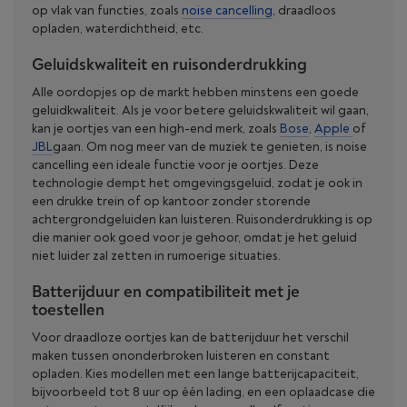
op vlak van functies, zoals
noise cancelling
, draadloos
opladen, waterdichtheid, etc.
Geluidskwaliteit en ruisonderdrukking
Alle oordopjes op de markt hebben minstens een goede
geluidkwaliteit. Als je voor betere geluidskwaliteit wil gaan,
kan je oortjes van een high-end merk, zoals
Bose
,
Apple
of
JBL
gaan. Om nog meer van de muziek te genieten, is noise
cancelling een ideale functie voor je oortjes. Deze
technologie dempt het omgevingsgeluid, zodat je ook in
een drukke trein of op kantoor zonder storende
achtergrondgeluiden kan luisteren. Ruisonderdrukking is op
die manier ook goed voor je gehoor, omdat je het geluid
niet luider zal zetten in rumoerige situaties.
Batterijduur en compatibiliteit met je
toestellen
Voor draadloze oortjes kan de batterijduur het verschil
maken tussen ononderbroken luisteren en constant
opladen. Kies modellen met een lange batterijcapaciteit,
bijvoorbeeld tot 8 uur op één lading, en een oplaadcase die