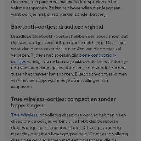
de muziek kan pauzeren, nummers doorspoelen en het
volume aanpassen. Ze kunnen bovendien niet leeggaan,
want oortjes met draad werken zonder batterij.
Bluetooth-oortjes: draadloze vrijheid
Draadloze bluetooth-oortjes hebben een soort snoer dat
de twee oortjes verbindt en rond je nek hangt. Dat is fijn,
want dan ben je zeker dat je niet één van de oortjes zal
verliezen. Tijdens het sporten zijn
bone conduction-
oortjes
handig. Die rusten op je jukbeenderen, waardoor je
nog veel omgevingsgeluid hoort en je dus zonder zorgen
tussen het verkeer kan sporten. Bluetooth-oortjes komen
vaak met een app, waarmee je de instellingen kan
aanpassen.
True Wireless-oortjes: compact en zonder
beperkingen
True Wireless
, of volledig draadloze oortjes hebben geen
draad die de oortjes verbindt. Je hebt dus twee losse
dopjes die je apart in je oren stopt. Dit zorgt voor nog
meer flexibiliteit en bewegingsvrijheid. De meeste volledig
draadloze oortjes komen met een oplaadcase, die de