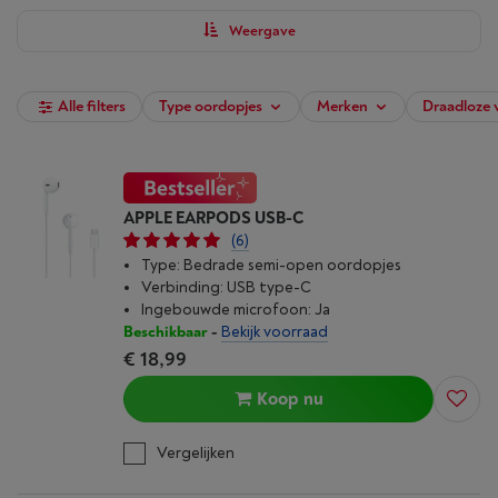
Weergave
Alle filters
Type oordopjes
Merken
Draadloze 
APPLE EARPODS USB-C
(6)
Type: Bedrade semi-open oordopjes
Verbinding: USB type-C
Ingebouwde microfoon: Ja
Beschikbaar
-
Bekijk voorraad
€ 18,99
Koop nu
Vergelijken