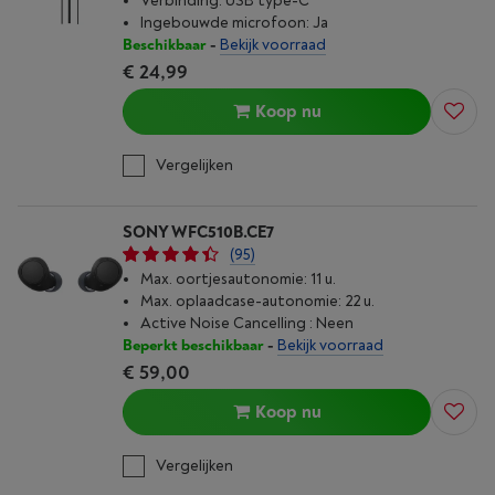
Verbinding: USB type-C
Ingebouwde microfoon: Ja
Beschikbaar
-
Bekijk voorraad
€ 24,99
Koop nu
Vergelijken
SONY WFC510B.CE7
(95)
Max. oortjesautonomie: 11 u.
Max. oplaad­case-autonomie: 22 u.
Active Noise Cancelling : Neen
Beperkt beschikbaar
-
Bekijk voorraad
€ 59,00
Koop nu
Vergelijken