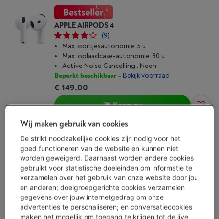
APPLE AIRPODS 4
(9)
Max. oortjesautonomie: 5 u.
Max. oplaad­case-autonomie: 30 u.
Active Noise Cancelling : Neen
Beperkt beschikbaar
-
Bekijk voorraad
€ 149,00
Koop nu
Wij maken gebruik van cookies
Vergelijken
De strikt noodzakelijke cookies zijn nodig voor het
goed functioneren van de website en kunnen niet
worden geweigerd. Daarnaast worden andere cookies
gebruikt voor statistische doeleinden om informatie te
APPLE AIRPODS PRO 3
verzamelen over het gebruik van onze website door jou
(18)
en anderen; doelgroepgerichte cookies verzamelen
Max. oortjesautonomie: 8 u.
gegevens over jouw internetgedrag om onze
Max. oplaad­case-autonomie: 24 u.
advertenties te personaliseren; en conversatiecookies
Active Noise Cancelling : Ja
maken het mogelijk om toegang te krijgen tot de live