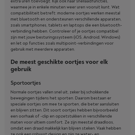
extra uren toevoegt. Kijk ook naar snellaadfuncties,
waarmee je in enkele minuten weer uren vooruit kunt. Wat
compatibiliteit betreft: moderne oortjes werken meestal
met bluetooth en ondersteunen verschillende apparaten,
zoals smartphones, tablets en laptops die een bluetooth-
verbinding hebben. Controleer of je oortjes compatibel
zijn met jouw besturingssysteem (iOS, Android, Windows)
en let op functies zoals multipoint-verbindingen voor
gebruik met meerdere apparaten.
De meest geschikte oortjes voor elk
gebruik
Sportoortjes
Normale oortjes vallen snel uit, zeker bij schokkende
bewegingen tijdens het sporten. Daarom bestaan er
speciale oortjes om mee te sporten, die beter aansluiten
en blijven zitten. Dit soort oortjes hebben bijvoorbeeld
een oorhaak of -clip en opzetstukken in verschillende
maten voor ultiem comfort. Ze zijn meestal draadloos,
omdat een draad makkelijk kan blijven steken. Vaak hebben
ze ook een robuust design en zijn ze water- en