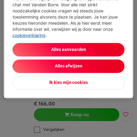
Beschikbaar
-
Bekijk voorraad
chat met Vanden Borre. Voor alle niet strikt
€ 219,00
noodzakelijke cookies vragen wij steeds jouw
toestemming alvorens deze te plaatsen. Je kan jouw
Koop nu
keuzes hieronder meedelen. Als je hier eerst meer
informatie over wil, verwijzen wij je door naar onze
cookieverklaring
.
Vergelijken
Alles aanvaarden
SHOKZ OPENRUN PRO 2 BLACK
Alles afwijzen
(13)
Active Noise Cancelling : Neen
Ik kies mijn cookies
Type: Bone Conduction-hoofdtelefoon
Bluetooth: Ja
Beschikbaar
-
Bekijk voorraad
€ 166,00
Koop nu
Vergelijken