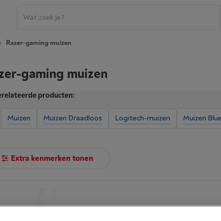
Razer-gaming muizen
zer-gaming muizen
relateerde producten:
Muizen
Muizen Draadloos
Logitech-muizen
Muizen Blu
Extra kenmerken tonen
RAZER BASILISK V3 BLACK
|
Review
(1)