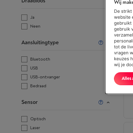
Draadloos
Wij make
De strik
website 
Ja
gebruikt
Neen
gebruik 
verzamel
personal
Aansluitingtype
tot de li
vragen w
keuzes h
Bluetooth
wij je d
USB
USB-ontvanger
Alles
Bedraad
Sensor
Optisch
Laser