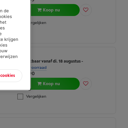
Koop nu
an de
ookies
 het
Vergelijken
ies
e
e krijgen
kies
jouw
verwijzen
RAZER RAZER NAGA V2 HYPERSPEED BLACK WIRELESS
Beschikbaar vanaf di. 18 augustus
-
Bekijk voorraad
€ 89,90
n cookies
Koop nu
Vergelijken