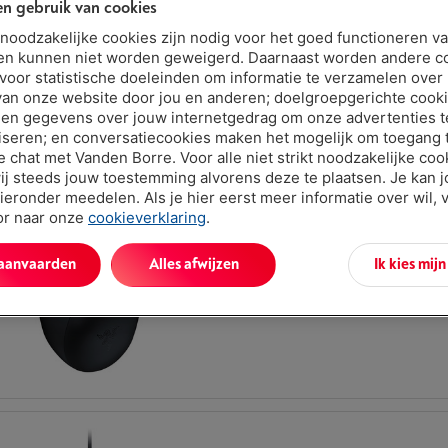
n gebruik van cookies
Type: Gaming muis
t noodzakelijke cookies zijn nodig voor het goed functioneren v
Sensor: Optisch
en kunnen niet worden geweigerd. Daarnaast worden andere c
Max. resolutie: 26000 dpi
 voor statistische doeleinden om informatie te verzamelen over
van onze website door jou en anderen; doelgroepgerichte cook
en gegevens over jouw internetgedrag om onze advertenties t
iseren; en conversatiecookies maken het mogelijk om toegang t
ve chat met Vanden Borre. Voor alle niet strikt noodzakelijke coo
ij steeds jouw toestemming alvorens deze te plaatsen. Je kan 
ieronder meedelen. Als je hier eerst meer informatie over wil, 
oor naar onze
cookieverklaring
.
Type: Gaming muis
Sensor: Optisch
 aanvaarden
Alles afwijzen
Ik kies mij
Max. resolutie: 26000 dpi