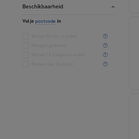
Beschikbaarheid
Vul je
postcode
in
Binnen 30 min. in winkel
Morgen geleverd
Binnen 1 à 2 dagen in winkel
Binnen max. 10 dagen