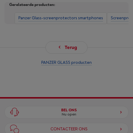
Gerelateerde producten:
Panzer Glass-screenprotectors smartphones
Screenprot
Terug
PANZER GLASS producten
BEL ONS
Nu open
CONTACTEER ONS