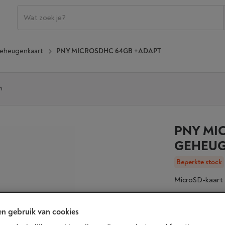
eheugenkaart
PNY MICROSDHC 64GB +ADAPT
n
PNY MI
GEHEU
Beperkte stock
MicroSD-kaart
n gebruik van cookies
Beperkt bes