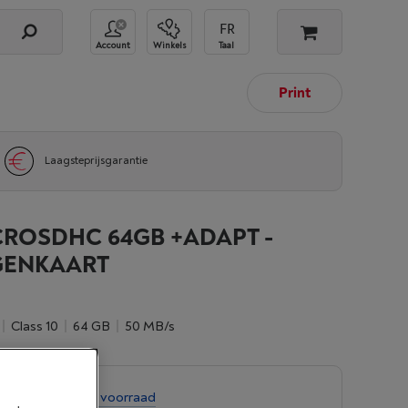
Account
Winkels
Taal
Print
Laagsteprijsgarantie
CROSDHC 64GB +ADAPT -
GENKAART
Class 10
64 GB
50 MB/s
chikbaar
-
Bekijk voorraad