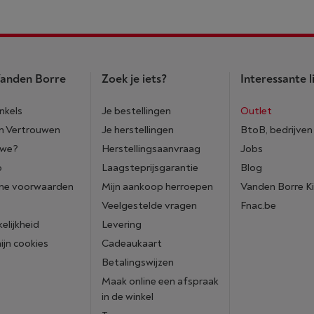
anden Borre
Zoek je iets?
Interessante l
nkels
Je bestellingen
Outlet
n Vertrouwen
Je herstellingen
BtoB, bedrijven
 we?
Herstellingsaanvraag
Jobs
p
Laagsteprijsgarantie
Blog
ne voorwaarden
Mijn aankoop herroepen
Vanden Borre K
Veelgestelde vragen
Fnac.be
elijkheid
Levering
mijn cookies
Cadeaukaart
Betalingswijzen
Maak online een afspraak
in de winkel