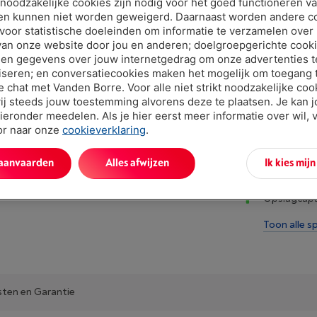
t noodzakelijke cookies zijn nodig voor het goed functioneren v
€ 15,00
en kunnen niet worden geweigerd. Daarnaast worden andere c
 voor statistische doeleinden om informatie te verzamelen over
van onze website door jou en anderen; doelgroepgerichte cook
en gegevens over jouw internetgedrag om onze advertenties t
iseren; en conversatiecookies maken het mogelijk om toegang t
ve chat met Vanden Borre. Voor alle niet strikt noodzakelijke coo
ij steeds jouw toestemming alvorens deze te plaatsen. Je kan 
ieronder meedelen. Als je hier eerst meer informatie over wil, 
oor naar onze
cookieverklaring
.
Troeven
 aanvaarden
Alles afwijzen
Ik kies mij
Kaarttype:
Opslagcapa
Toon alle sp
sten en Garantie