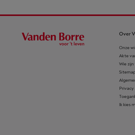
Over V
Onze wi
Akte va
Wie zijn
Sitema
Algeme
Privacy
Toegank
Ik kies 