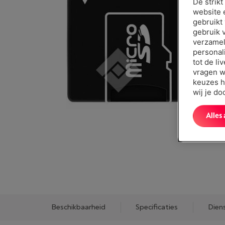
De strik
website 
gebruikt
gebruik 
verzamel
personal
tot de li
vragen w
keuzes h
wij je d
Alles
Beschikbaarheid
Specificaties
Dien