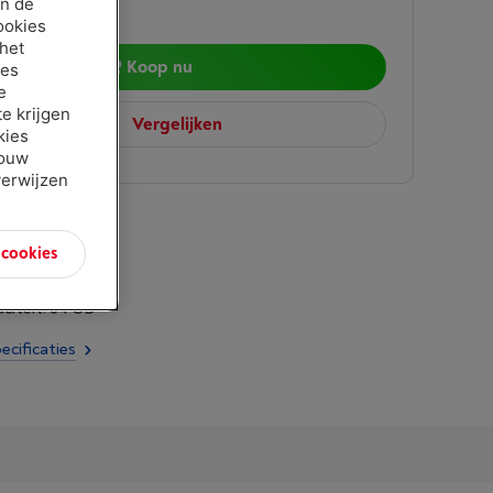
an de
ookies
 het
Koop nu
ies
e
e krijgen
Vergelijken
kies
jouw
verwijzen
n cookies
 Micro SD (HC)
citeit: 64 GB
ecificaties