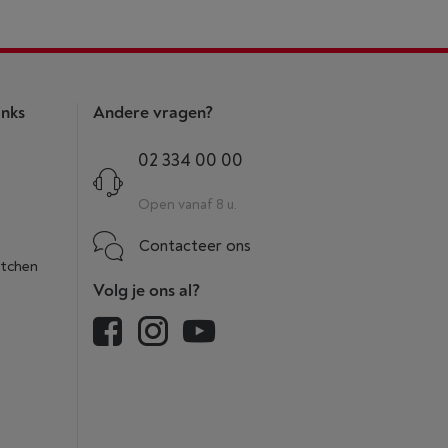
inks
Andere vragen?
02 334 00 00
Open vanaf 8 u.
Contacteer ons
itchen
Volg je ons al?