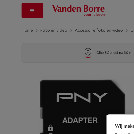
Home
Foto en video
Accessoire foto en video
G
Click&Collect na 30 mi
Wij make