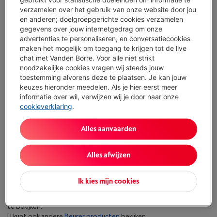
Vergelijk hier alle Beurer accessoires luchtbehandeling
verzamelen over het gebruik van onze website door jou
en anderen; doelgroepgerichte cookies verzamelen
gegevens over jouw internetgedrag om onze
advertenties te personaliseren; en conversatiecookies
maken het mogelijk om toegang te krijgen tot de live
chat met Vanden Borre. Voor alle niet strikt
noodzakelijke cookies vragen wij steeds jouw
toestemming alvorens deze te plaatsen. Je kan jouw
keuzes hieronder meedelen. Als je hier eerst meer
informatie over wil, verwijzen wij je door naar onze
cookieverklaring
.
Alles aanvaarden
BEURER FILTER ANTI-
LIMESTONE
Alles afwijzen
Ik kies mijn cookies
Klik hier om de
accessoires luchtbehandeling
van andere merken
te bekijken.
U kunt ook andere
Beurer producten
bekijken.