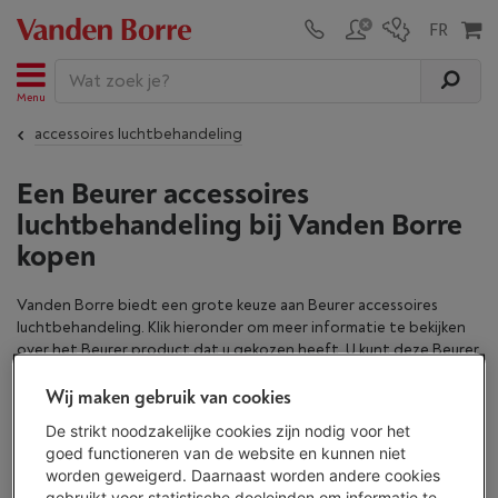
Menu
accessoires luchtbehandeling
Een Beurer accessoires
luchtbehandeling bij Vanden Borre
kopen
Vanden Borre biedt een grote keuze aan Beurer accessoires
luchtbehandeling. Klik hieronder om meer informatie te bekijken
over het Beurer
product dat u gekozen heeft. U kunt deze Beurer
accessoires luchtbehandeling online kopen.
Wij maken gebruik van cookies
Ons gamma accessoires luchtbehandeling van
De strikt noodzakelijke cookies zijn nodig voor het
Beurer
goed functioneren van de website en kunnen niet
worden geweigerd. Daarnaast worden andere cookies
gebruikt voor statistische doeleinden om informatie te