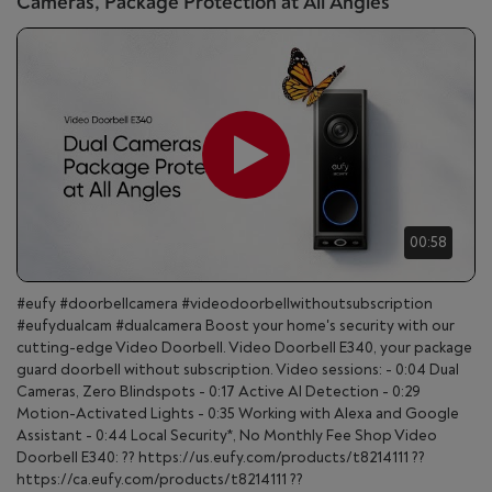
Cameras, Package Protection at All Angles
00:58
#eufy #doorbellcamera #videodoorbellwithoutsubscription
#eufydualcam #dualcamera Boost your home's security with our
cutting-edge Video Doorbell. Video Doorbell E340, your package
guard doorbell without subscription. Video sessions: - 0:04 Dual
Cameras, Zero Blindspots - 0:17 Active Al Detection - 0:29
Motion-Activated Lights - 0:35 Working with Alexa and Google
Assistant - 0:44 Local Security*, No Monthly Fee Shop Video
Doorbell E340: ?? https://us.eufy.com/products/t8214111 ??
https://ca.eufy.com/products/t8214111 ??