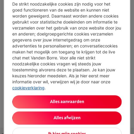
De strikt noodzakelijke cookies zijn nodig voor het
€ 125,00
goed functioneren van de website en kunnen niet
worden geweigerd. Daarnaast worden andere cookies
Of
betalen per maand
-
Simulatie
gebruikt voor statistische doeleinden om informatie te
Let op, geld lenen kost ook geld.
verzamelen over het gebruik van onze website door jou
Minder dan 10 in stock, bestel nu!
en anderen; doelgroepgerichte cookies verzamelen
gegevens over jouw internetgedrag om onze
Koop nu
advertenties te personaliseren; en conversatiecookies
maken het mogelijk om toegang te krijgen tot de live
chat met Vanden Borre. Voor alle niet strikt
Vergelijken
noodzakelijke cookies vragen wij steeds jouw
toestemming alvorens deze te plaatsen. Je kan jouw
keuzes hieronder meedelen. Als je hier eerst meer
informatie over wil, verwijzen wij je door naar onze
cookieverklaring
.
Troeven
Type: Smart deurbel
Alles aanvaarden
Toon alle specificaties
Alles afwijzen
Ik kies mijn cookies