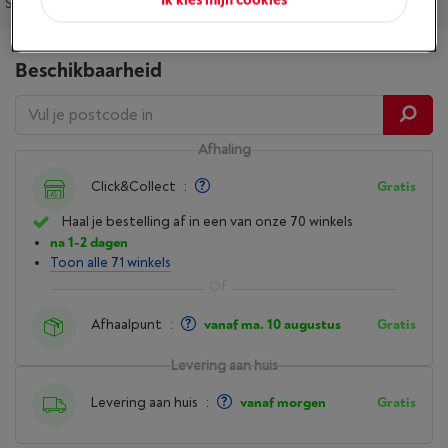
Specificaties
Reviews
Diensten en Garantie
Ons advies
Beschikbaarheid
Afhaling
Click&Collect
:
Gratis
Haal je bestelling af in een van onze 70 winkels
na 1-2 dagen
Toon alle 71 winkels
Afhaalpunt
:
vanaf ma. 10 augustus
Gratis
Levering aan huis
Levering aan huis
:
vanaf morgen
Gratis