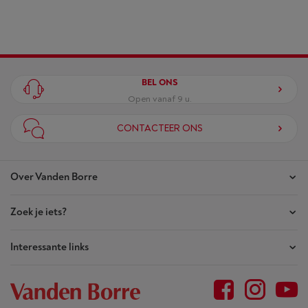
BEL ONS
Open vanaf 9 u.
CONTACTEER ONS
Over Vanden Borre
Zoek je iets?
Onze winkels
Akte van Vertrouwen
Interessante links
Je bestellingen
Wie zijn we?
Je herstellingen
Outlet
Sitemap
Herstellingsaanvraag