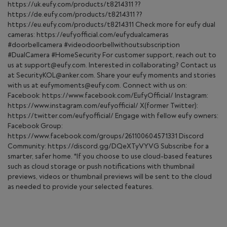
https://uk.eufy.com/products/t8214311 ??
https://de.eufy.com/products/t8214311 ??
https://eu.eufy.com/products/t8214311 Check more for eufy dual
cameras: https://eufyofficial.com/eufydualcameras
#doorbellcamera #videodoorbellwithoutsubscription
#DualCamera #HomeSecurity For customer support, reach out to
us at support@eufy.com. Interested in collaborating? Contact us
at SecurityKOL@anker.com. Share your eufy moments and stories
with us at eufymoments@eufy.com. Connect with us on:
Facebook: https://www.facebook.com/EufyOfficial/ Instagram:
https://www.instagram.com/eufyofficial/ X(former Twitter):
https://twitter.com/eufyofficial/ Engage with fellow eufy owners:
Facebook Group:
https://www.facebook.com/groups/261100604571331 Discord
Community: https://discord.gg/DQeXTyVYVG Subscribe for a
smarter, safer home. *If you choose to use cloud-based features
such as cloud storage or push notifications with thumbnail
previews, videos or thumbnail previews will be sent to the cloud
as needed to provide your selected features.