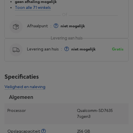
geen afhaling mogelijk
Toon alle 71 winkels
Afhaalpunt
:
niet mogelijk
Levering aan huis
Levering aan huis
:
niet mogelijk
Gratis
Specificaties
Veiligheid en naleving
Algemeen
Processor
Qualcomm-SD7635
7sgen3
Opslagcapaciteit
256 GB