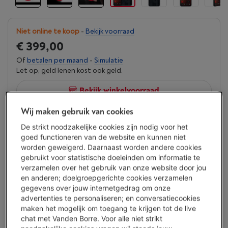
Niet online te koop
-
Bekijk voorraad
€ 399,00
Of
betalen per maand
-
Simulatie
Let op, geld lenen kost ook geld.
Bekijk winkelvoorraad
Wij maken gebruik van cookies
Vergelijken
De strikt noodzakelijke cookies zijn nodig voor het
goed functioneren van de website en kunnen niet
worden geweigerd. Daarnaast worden andere cookies
gebruikt voor statistische doeleinden om informatie te
Troeven
verzamelen over het gebruik van onze website door jou
en anderen; doelgroepgerichte cookies verzamelen
Unieke design met aanpasbare lichtgevende interface en
gegevens over jouw internetgedrag om onze
visuele meldingen
advertenties te personaliseren; en conversatiecookies
maken het mogelijk om toegang te krijgen tot de live
6,77-inch-AMOLED-scherm levert maximale helderheid,
chat met Vanden Borre. Voor alle niet strikt
zelfs in volle zon