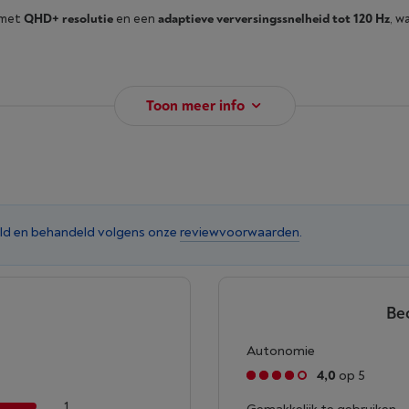
met
QHD+ resolutie
en een
adaptieve verversingssnelheid tot 120 Hz
, w
Toon meer info
ld en behandeld volgens onze
reviewvoorwaarden
.
Be
Autonomie
4,0
op 5
1