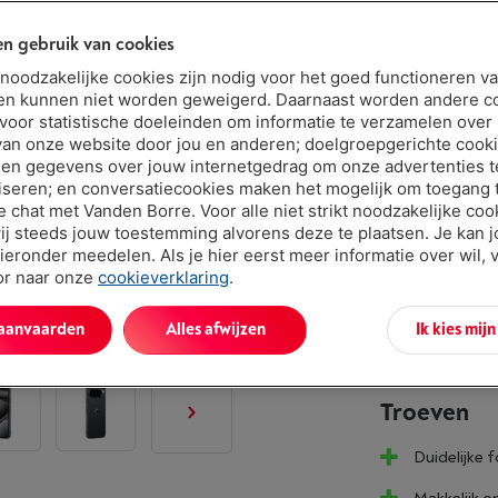
OLED-scherm v
n gebruik van cookies
t noodzakelijke cookies zijn nodig voor het goed functioneren v
en kunnen niet worden geweigerd. Daarnaast worden andere c
Niet online 
 voor statistische doeleinden om informatie te verzamelen over
van onze website door jou en anderen; doelgroepgerichte cook
€ 849,
en gegevens over jouw internetgedrag om onze advertenties t
Of 24 betali
iseren; en conversatiecookies maken het mogelijk om toegang t
Debetrentev
ve chat met Vanden Borre. Voor alle niet strikt noodzakelijke coo
ij steeds jouw toestemming alvorens deze te plaatsen. Je kan 
ieronder meedelen. Als je hier eerst meer informatie over wil, 
oor naar onze
cookieverklaring
.
 aanvaarden
Alles afwijzen
Ik kies mij
Troeven
Duidelijke 