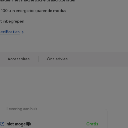
opladen met magnetische draadloze lader
t 100 u in energiebesparende modus
et inbegrepen
ecificaties
Accessoires
Ons advies
Levering aan huis
niet mogelijk
Gratis