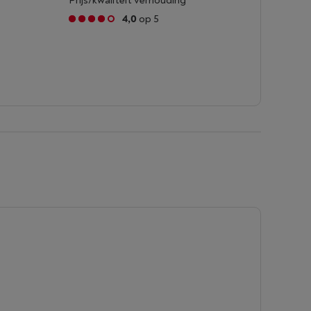
Prijs/kwaliteit verhouding
4,0
op 5