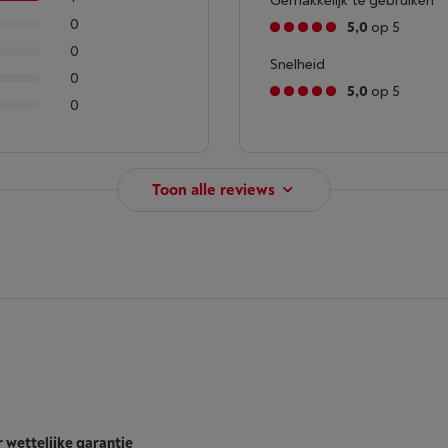
Gemakkelijk te gebruiken
0
5,0
op 5
0
Snelheid
0
5,0
op 5
0
Toon alle reviews
r wettelijke garantie