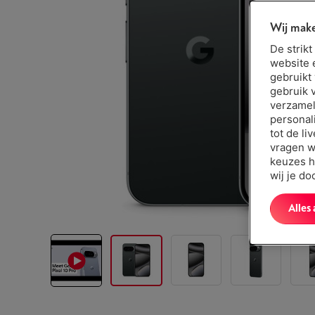
Wij make
De strik
website 
gebruikt
gebruik 
verzamel
personal
tot de li
vragen w
keuzes h
wij je d
Alles