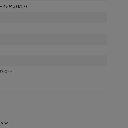
+ 48 Mp (f/1.7)
.92 GHz
nning.