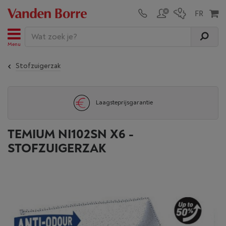
Menu
Stofzuigerzak
Laagsteprijsgarantie
TEMIUM NI102SN X6 -
STOFZUIGERZAK