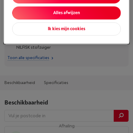
Vergelijken
Alles afwijzen
Ik kies mijn cookies
Troeven
Omschrijving: Aan te passen zak x6 ref. NI102S voor
NILFISK stofzuiger
Toon alle specificaties
Beschikbaarheid
Specificaties
Beschikbaarheid
Afhaling