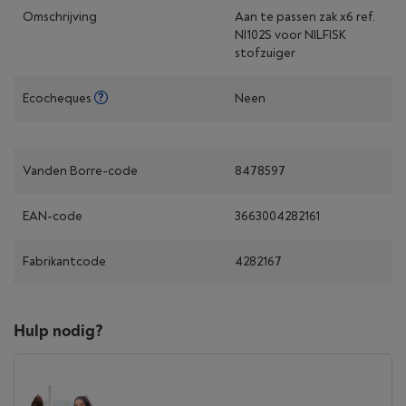
Omschrijving
Aan te passen zak x6 ref.
NI102S voor NILFISK
stofzuiger
Ecocheques
Neen
Vanden Borre-code
8478597
EAN-code
3663004282161
Fabrikantcode
4282167
Hulp nodig?