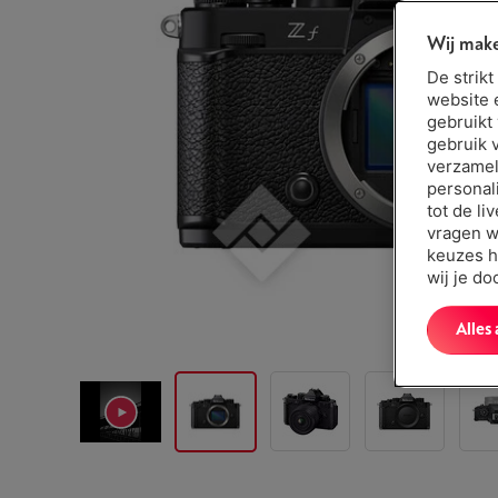
Wij make
De strik
website 
gebruikt
gebruik 
verzamel
personal
tot de li
vragen w
keuzes h
wij je d
Alles