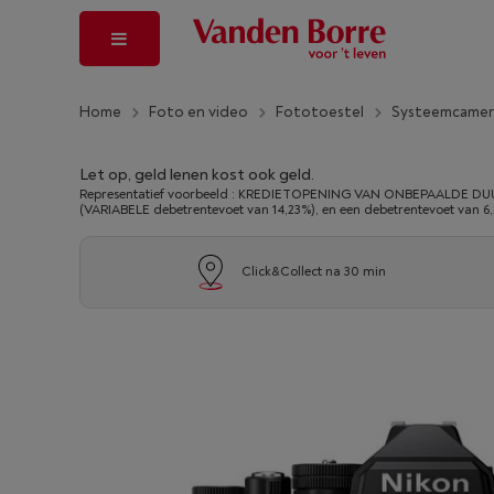
Home
Foto en video
Fototoestel
Systeemcamer
Let op, geld lenen kost ook geld.
Representatief voorbeeld : KREDIETOPENING VAN ONBEPAALDE DUUR
(VARIABELE debetrentevoet van 14,23%), en een debetrentevoet van 6
Click&Collect na 30 min