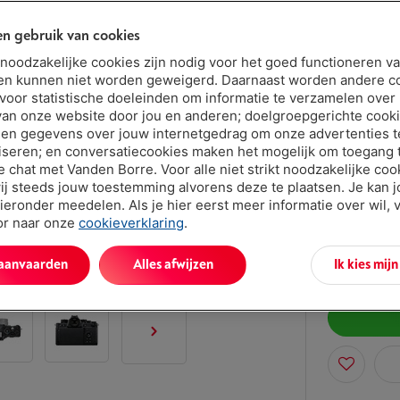
n gebruik van cookies
Bescherm
t noodzakelijke cookies zijn nodig voor het goed functioneren v
en kunnen niet worden geweigerd. Daarnaast worden andere c
5 jaar
 voor statistische doeleinden om informatie te verzamelen over
van onze website door jou en anderen; doelgroepgerichte cook
2 jaar
en gegevens over jouw internetgedrag om onze advertenties t
iseren; en conversatiecookies maken het mogelijk om toegang t
ve chat met Vanden Borre. Voor alle niet strikt noodzakelijke coo
Morgen gel
ij steeds jouw toestemming alvorens deze te plaatsen. Je kan 
€ 2.49
ieronder meedelen. Als je hier eerst meer informatie over wil, 
oor naar onze
cookieverklaring
.
Of 24 betali
Debetrentev
 aanvaarden
Alles afwijzen
Ik kies mij
Minder dan 5 