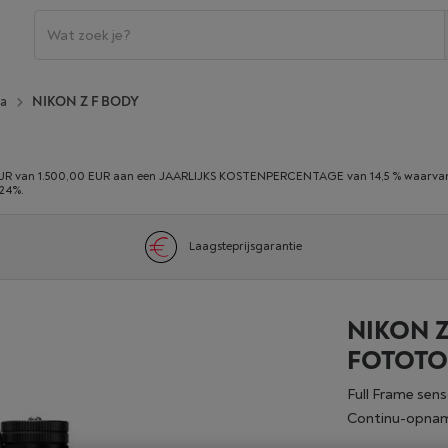
a
NIKON Z F BODY
 van 1.500,00 EUR aan een JAARLIJKS KOSTENPERCENTAGE van 14,5 % waarvan 0,
,24%.
Laagsteprijsgarantie
NIKON Z
FOTOTO
Full Frame sen
Continu-opnam