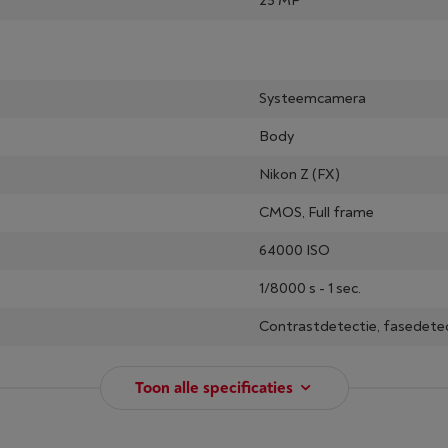
25 MP
Systeemcamera
Body
Nikon Z (FX)
CMOS, Full frame
64000 ISO
1/8000 s - 1 sec.
Contrastdetectie, fasedete
Toon alle specificaties