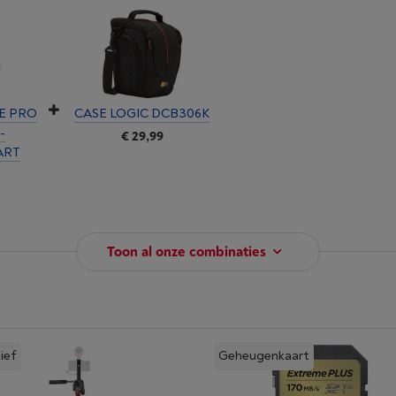
E PRO
CASE LOGIC DCB306K
-
€ 29,99
ART
Toon al onze combinaties
ief
Geheugenkaart