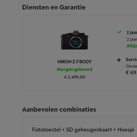
Diensten en Garantie
2 jaa
2 jaa
Alti
Servi
NIKON Z F BODY
Genie
Morgen geleverd
€ 69
€ 2.499,00
Aanbevolen combinaties
Fototoestel + SD geheugenkaart + Hoesje