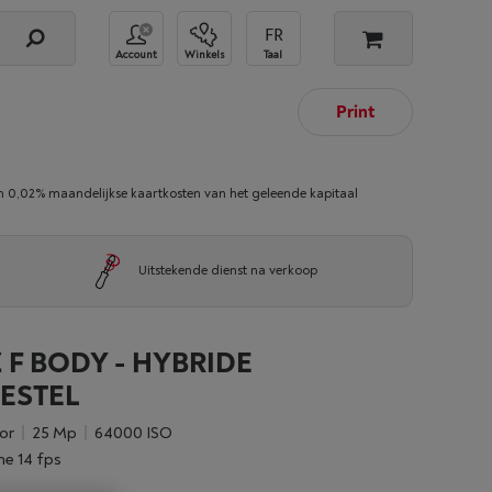
Account
Winkels
Taal
Print
02% maandelijkse kaartkosten van het geleende kapitaal
Uitstekende dienst na verkoop
 F BODY - HYBRIDE
ESTEL
sor
25 Mp
64000 ISO
e 14 fps