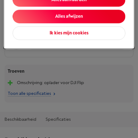
€ 43,99
Minder dan 5 in stock, bestel nu!
Alles afwijzen
Koop nu
Ik kies mijn cookies
Vergelijken
Troeven
Omschrijving: oplader voor DJI Flip
Toon alle specificaties
Beschikbaarheid
Specificaties