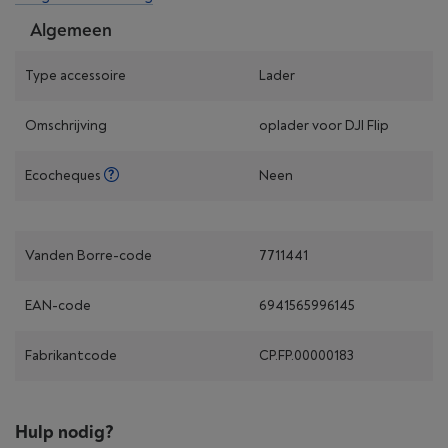
Algemeen
Type accessoire
Lader
Omschrijving
oplader voor DJI Flip
Ecocheques
Neen
Vanden Borre-code
7711441
EAN-code
6941565996145
Fabrikantcode
CP.FP.00000183
Hulp nodig?