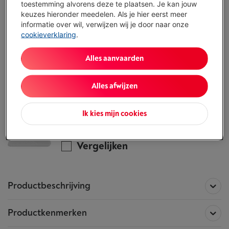
toestemming alvorens deze te plaatsen. Je kan jouw
ALTERNATIEF
keuzes hieronder meedelen. Als je hier eerst meer
Vul je gegevens in en onze experten bellen
informatie over wil, verwijzen wij je door naar onze
je op om je te helpen de juiste keuze te
cookieverklaring
.
maken.
Ik vraag advies
Alles aanvaarden
Alles afwijzen
Alle informatie betreffende de
ZENS DUAL WIRELESS CHARGER MAIN STATION
Ik kies mijn cookies
Dit product is niet meer beschikbaar!
Vergelijken
Productbeschrijving
Productkenmerken
Dit zeggen onze specialisten over de
ZENS