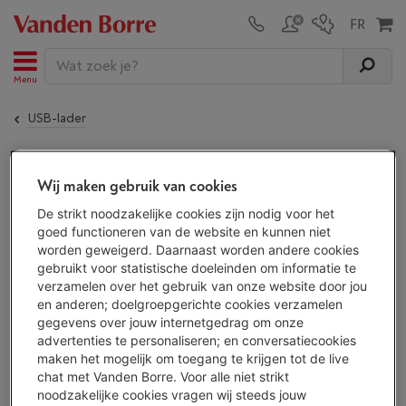
Menu
USB-lader
De
ZENS DUAL WIRELESS CHARGER MAIN
Wij maken gebruik van cookies
STATION
is niet meer beschikbaar!
De strikt noodzakelijke cookies zijn nodig voor het
goed functioneren van de website en kunnen niet
worden geweigerd. Daarnaast worden andere cookies
ALTERNATIEF
gebruikt voor statistische doeleinden om informatie te
verzamelen over het gebruik van onze website door jou
Ontdek al onze usb-laders en kies je usb-
en anderen; doelgroepgerichte cookies verzamelen
lader uit
87 toestellen.
gegevens over jouw internetgedrag om onze
Bekijk alle usb-laders
advertenties te personaliseren; en conversatiecookies
maken het mogelijk om toegang te krijgen tot de live
chat met Vanden Borre. Voor alle niet strikt
noodzakelijke cookies vragen wij steeds jouw