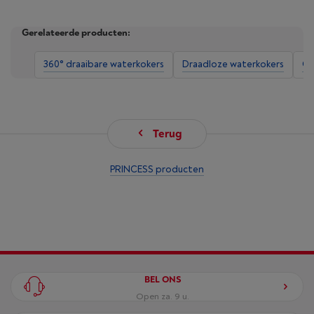
Gerelateerde producten:
360° draaibare waterkokers
Draadloze waterkokers
Go
Terug
PRINCESS producten
BEL ONS
Open za. 9 u.