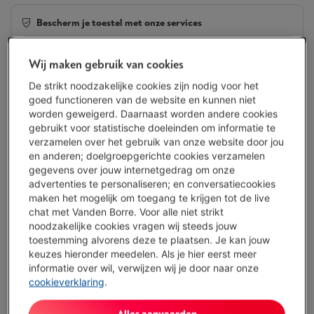
Bescherm je toestel met onze services
4 jaar
garantie met Smart Repair
€ 5,00
Wij maken gebruik van cookies
De strikt noodzakelijke cookies zijn nodig voor het
2 jaar
garantie
Altijd inbegrepen
goed functioneren van de website en kunnen niet
worden geweigerd. Daarnaast worden andere cookies
Morgen geleverd
-
Bekijk voorraad
gebruikt voor statistische doeleinden om informatie te
€ 19,95
verzamelen over het gebruik van onze website door jou
en anderen; doelgroepgerichte cookies verzamelen
Minder dan 5 in stock, bestel nu!
gegevens over jouw internetgedrag om onze
advertenties te personaliseren; en conversatiecookies
maken het mogelijk om toegang te krijgen tot de live
Koop nu
chat met Vanden Borre. Voor alle niet strikt
noodzakelijke cookies vragen wij steeds jouw
Vergelijken
toestemming alvorens deze te plaatsen. Je kan jouw
keuzes hieronder meedelen. Als je hier eerst meer
informatie over wil, verwijzen wij je door naar onze
cookieverklaring
.
Troeven