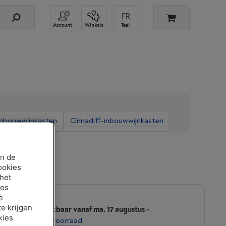
Account
Winkels
Taal
nbouwwijnkasten
Climadiff-inbouwwijnkasten
an de
ookies
 het
ies
e
e krijgen
Beschikbaar vanaf ma. 17 augustus
-
kies
Bekijk voorraad