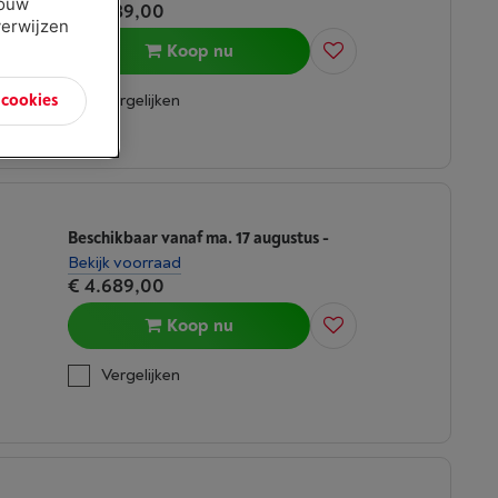
jouw
€ 2.089,00
verwijzen
Koop nu
n cookies
Vergelijken
Beschikbaar vanaf ma. 17 augustus
-
Bekijk voorraad
€ 4.689,00
Koop nu
Vergelijken