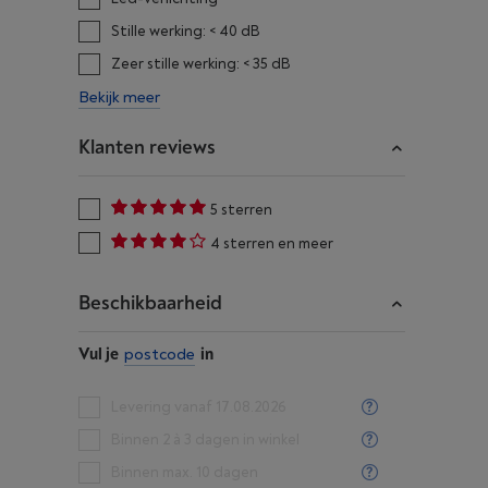
Stille werking: < 40 dB
Zeer stille werking: < 35 dB
Bekijk meer
Klanten reviews
5 sterren
4 sterren en meer
Beschikbaarheid
Vul je
postcode
in
Levering vanaf 17.08.2026
Binnen 2 à 3 dagen in winkel
Binnen max. 10 dagen