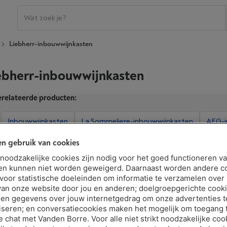
Liebherr-inbouwwijnkasten
ebherr-inbouwwijnkasten
relateerde producten:
Inbouwwijnkasten
La Sommeliere-inbouwwijnkasten
AEG-i
n gebruik van cookies
t noodzakelijke cookies zijn nodig voor het goed functioneren v
Extra kenmerken tonen
en kunnen niet worden geweigerd. Daarnaast worden andere c
 voor statistische doeleinden om informatie te verzamelen over
van onze website door jou en anderen; doelgroepgerichte cook
en gegevens over jouw internetgedrag om onze advertenties t
iseren; en conversatiecookies maken het mogelijk om toegang t
LIEBHERR WKEES 553 GRANDCRU
ve chat met Vanden Borre. Voor alle niet strikt noodzakelijke coo