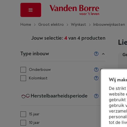
Home
Groot elektro
Wijnkast
Inbouwwijnkasten
Jouw selectie:
4
van
4
producten
Li
Type inbouw
Ge
Onderbouw
Kolomkast
Wij make
De strik
website 
Herstelbaarheidsperiode
gebruikt
gebruik 
verzamel
15 jaar
personal
tot de li
10 jaar