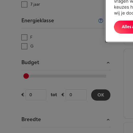
vragen w
7 jaar
keuzes h
wij je d
Energieklasse
Alles
F
G
Budget
tot
OK
Breedte