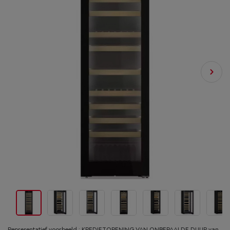
Representatief voorbeeld : KREDIETOPENING VAN ONBEPAALDE DUUR van