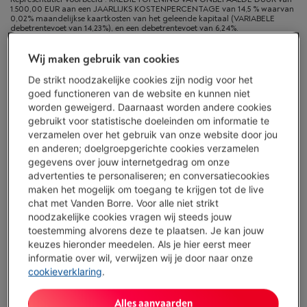
1.500,00 EUR aan een JAARLIJKS KOSTENPERCENTAGE van 14,5 % waarvan
0,02% maandelijkse kaartkosten van het geleende kapitaal (VARIABELE
debetrentevoet van 14,23%), en een debetrentevoet van 6,24%.
Wij maken gebruik van cookies
Beschikbaar vanaf di. 18 augustus
-
Bekijk voorraad
€ 4.099,00
De strikt noodzakelijke cookies zijn nodig voor het
goed functioneren van de website en kunnen niet
Of 24 betalingen van € 182,22 -
Meer info
worden geweigerd. Daarnaast worden andere cookies
Debetrentevoet 6,24%, Kredietkost € 274,28
gebruikt voor statistische doeleinden om informatie te
verzamelen over het gebruik van onze website door jou
Koop nu
en anderen; doelgroepgerichte cookies verzamelen
gegevens over jouw internetgedrag om onze
advertenties te personaliseren; en conversatiecookies
Vergelijken
maken het mogelijk om toegang te krijgen tot de live
chat met Vanden Borre. Voor alle niet strikt
noodzakelijke cookies vragen wij steeds jouw
toestemming alvorens deze te plaatsen. Je kan jouw
Vanden Borre Life Groot elektro
keuzes hieronder meedelen. Als je hier eerst meer
informatie over wil, verwijzen wij je door naar onze
Verleng de levensduur van je toestellen met één abonnement
cookieverklaring
.
Dit product wordt
15 jaar
na aankoop gedekt.
€ 14,99
/ maand
Meer info
Alles aanvaarden