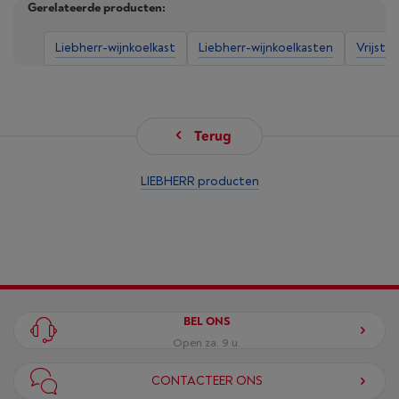
Gerelateerde producten:
Liebherr-wijnkoelkast
Liebherr-wijnkoelkasten
Vrijsta
Terug
LIEBHERR producten
BEL ONS
Open za. 9 u.
CONTACTEER ONS